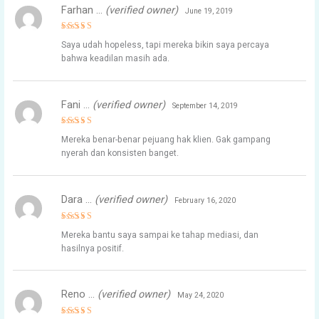
Farhan …
(verified owner)
June 19, 2019
Rated
5
Saya udah hopeless, tapi mereka bikin saya percaya
out of 5
bahwa keadilan masih ada.
Fani …
(verified owner)
September 14, 2019
Rated
4
Mereka benar-benar pejuang hak klien. Gak gampang
out of 5
nyerah dan konsisten banget.
Dara …
(verified owner)
February 16, 2020
Rated
5
Mereka bantu saya sampai ke tahap mediasi, dan
out of 5
hasilnya positif.
Reno …
(verified owner)
May 24, 2020