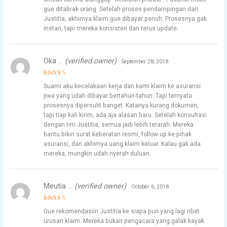
gue ditabrak orang. Setelah proses pendampingan dari
Justitia, akhirnya klaim gue dibayar penuh. Prosesnya gak
instan, tapi mereka konsisten dan terus update.
Oka …
(verified owner)
September 28, 2018
Rated
5
Suami aku kecelakaan kerja dan kami klaim ke asuransi
out of 5
jiwa yang udah dibayar bertahun-tahun. Tapi ternyata
prosesnya dipersulit banget. Katanya kurang dokumen,
tapi tiap kali kirim, ada aja alasan baru. Setelah konsultasi
dengan tim Justitia, semua jadi lebih terarah. Mereka
bantu bikin surat keberatan resmi, follow up ke pihak
asuransi, dan akhirnya uang klaim keluar. Kalau gak ada
mereka, mungkin udah nyerah duluan.
Meutia …
(verified owner)
October 6, 2018
Rated
5
Gue rekomendasiin Justitia ke siapa pun yang lagi ribet
out of 5
urusan klaim. Mereka bukan pengacara yang galak kayak