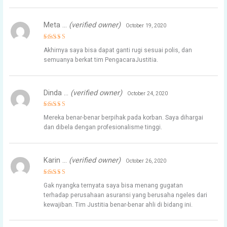
Meta …
(verified owner)
October 19, 2020
Rated
4
Akhirnya saya bisa dapat ganti rugi sesuai polis, dan
out of 5
semuanya berkat tim PengacaraJustitia.
Dinda …
(verified owner)
October 24, 2020
Rated
4
Mereka benar-benar berpihak pada korban. Saya dihargai
out of 5
dan dibela dengan profesionalisme tinggi.
Karin …
(verified owner)
October 26, 2020
Rated
5
Gak nyangka ternyata saya bisa menang gugatan
out of 5
terhadap perusahaan asuransi yang berusaha ngeles dari
kewajiban. Tim Justitia benar-benar ahli di bidang ini.