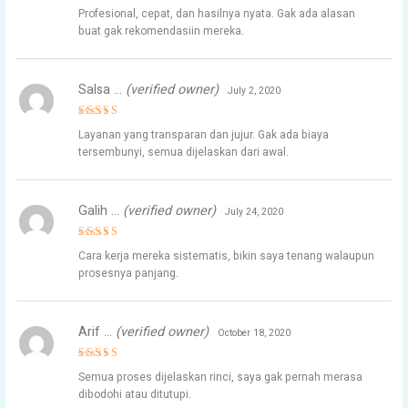
Rated
4
Profesional, cepat, dan hasilnya nyata. Gak ada alasan
out of 5
buat gak rekomendasiin mereka.
Salsa …
(verified owner)
July 2, 2020
Rated
5
Layanan yang transparan dan jujur. Gak ada biaya
out of 5
tersembunyi, semua dijelaskan dari awal.
Galih …
(verified owner)
July 24, 2020
Rated
4
Cara kerja mereka sistematis, bikin saya tenang walaupun
out of 5
prosesnya panjang.
Arif …
(verified owner)
October 18, 2020
Rated
4
Semua proses dijelaskan rinci, saya gak pernah merasa
out of 5
dibodohi atau ditutupi.