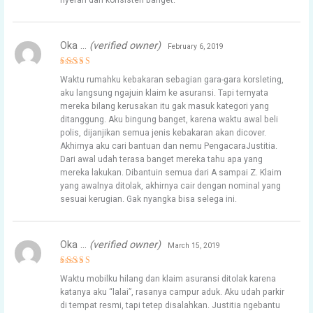
nyerah dan konsisten banget.
Oka …
(verified owner)
February 6, 2019
Rated
5
Waktu rumahku kebakaran sebagian gara-gara korsleting,
out of 5
aku langsung ngajuin klaim ke asuransi. Tapi ternyata
mereka bilang kerusakan itu gak masuk kategori yang
ditanggung. Aku bingung banget, karena waktu awal beli
polis, dijanjikan semua jenis kebakaran akan dicover.
Akhirnya aku cari bantuan dan nemu PengacaraJustitia.
Dari awal udah terasa banget mereka tahu apa yang
mereka lakukan. Dibantuin semua dari A sampai Z. Klaim
yang awalnya ditolak, akhirnya cair dengan nominal yang
sesuai kerugian. Gak nyangka bisa selega ini.
Oka …
(verified owner)
March 15, 2019
Rated
5
Waktu mobilku hilang dan klaim asuransi ditolak karena
out of 5
katanya aku “lalai”, rasanya campur aduk. Aku udah parkir
di tempat resmi, tapi tetep disalahkan. Justitia ngebantu