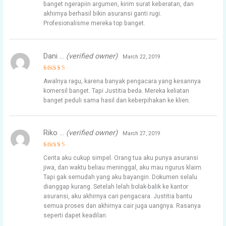
banget ngerapiin argumen, kirim surat keberatan, dan
akhirnya berhasil bikin asuransi ganti rugi.
Profesionalisme mereka top banget.
Dani …
(verified owner)
March 22, 2019
Rated
5
Awalnya ragu, karena banyak pengacara yang kesannya
out of 5
komersil banget. Tapi Justitia beda. Mereka keliatan
banget peduli sama hasil dan keberpihakan ke klien.
Riko …
(verified owner)
March 27, 2019
Rated
5
Cerita aku cukup simpel. Orang tua aku punya asuransi
out of 5
jiwa, dan waktu beliau meninggal, aku mau ngurus klaim.
Tapi gak semudah yang aku bayangin. Dokumen selalu
dianggap kurang. Setelah lelah bolak-balik ke kantor
asuransi, aku akhirnya cari pengacara. Justitia bantu
semua proses dan akhirnya cair juga uangnya. Rasanya
seperti dapet keadilan.