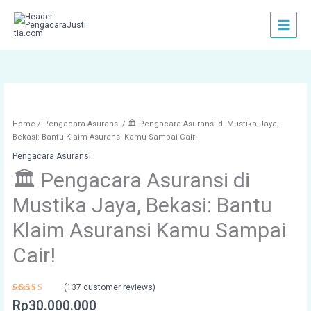
Skip
to
content
🏛️
Pengacara
Asuransi
Home
/
Pengacara Asuransi
/ 🏛️ Pengacara Asuransi di Mustika Jaya,
di
Bekasi: Bantu Klaim Asuransi Kamu Sampai Cair!
Mustika
Pengacara Asuransi
Jaya,
🏛️ Pengacara Asuransi di
Bekasi:
Bantu
Mustika Jaya, Bekasi: Bantu
Klaim
Asuransi
Klaim Asuransi Kamu Sampai
Kamu
Sampai
Cair!
Cair!
quantity
(
137
customer reviews)
Rated
137
Rp
30.000.000
4.57
out