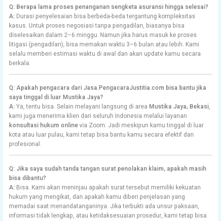
Q: Berapa lama proses penanganan sengketa asuransi hingga selesai?
A:
Durasi penyelesaian bisa berbeda-beda tergantung kompleksitas
kasus. Untuk proses negosiasi tanpa pengadilan, biasanya bisa
diselesaikan dalam 2–6 minggu. Namun jika harus masuk ke proses
litigasi (pengadilan), bisa memakan waktu 3–6 bulan atau lebih. Kami
selalu memberi estimasi waktu di awal dan akan update kamu secara
berkala.
Q: Apakah pengacara dari Jasa.PengacaraJustitia.com bisa bantu jika
saya tinggal di luar Mustika Jaya?
A:
Ya, tentu bisa. Selain melayani langsung di area
Mustika Jaya, Bekasi
,
kami juga menerima klien dari seluruh Indonesia melalui layanan
konsultasi hukum online
via Zoom. Jadi meskipun kamu tinggal di luar
kota atau luar pulau, kami tetap bisa bantu kamu secara efektif dan
profesional.
Q: Jika saya sudah tanda tangan surat penolakan klaim, apakah masih
bisa dibantu?
A:
Bisa. Kami akan meninjau apakah surat tersebut memiliki kekuatan
hukum yang mengikat, dan apakah kamu diberi penjelasan yang
memadai saat menandatanganinya. Jika terbukti ada unsur paksaan,
informasi tidak lengkap, atau ketidaksesuaian prosedur, kami tetap bisa