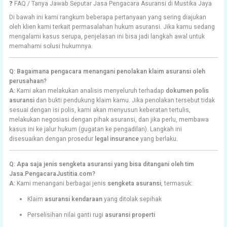
❓ FAQ / Tanya Jawab Seputar Jasa Pengacara Asuransi di Mustika Jaya
Di bawah ini kami rangkum beberapa pertanyaan yang sering diajukan
oleh klien kami terkait permasalahan hukum asuransi. Jika kamu sedang
mengalami kasus serupa, penjelasan ini bisa jadi langkah awal untuk
memahami solusi hukumnya.
Q: Bagaimana pengacara menangani penolakan klaim asuransi oleh
perusahaan?
A:
Kami akan melakukan analisis menyeluruh terhadap
dokumen polis
asuransi
dan bukti pendukung klaim kamu. Jika penolakan tersebut tidak
sesuai dengan isi polis, kami akan menyusun keberatan tertulis,
melakukan negosiasi dengan pihak asuransi, dan jika perlu, membawa
kasus ini ke jalur hukum (gugatan ke pengadilan). Langkah ini
disesuaikan dengan prosedur
legal insurance
yang berlaku.
Q: Apa saja jenis sengketa asuransi yang bisa ditangani oleh tim
Jasa.PengacaraJustitia.com?
A:
Kami menangani berbagai jenis
sengketa asuransi
, termasuk:
Klaim
asuransi kendaraan
yang ditolak sepihak
Perselisihan nilai ganti rugi
asuransi properti