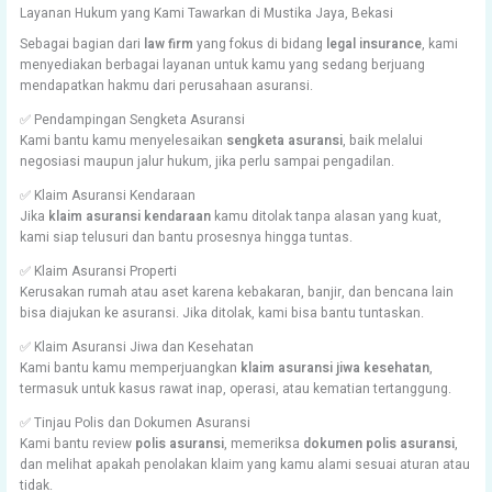
Layanan Hukum yang Kami Tawarkan di Mustika Jaya, Bekasi
Sebagai bagian dari
law firm
yang fokus di bidang
legal insurance
, kami
menyediakan berbagai layanan untuk kamu yang sedang berjuang
mendapatkan hakmu dari perusahaan asuransi.
✅ Pendampingan Sengketa Asuransi
Kami bantu kamu menyelesaikan
sengketa asuransi
, baik melalui
negosiasi maupun jalur hukum, jika perlu sampai pengadilan.
✅ Klaim Asuransi Kendaraan
Jika
klaim asuransi kendaraan
kamu ditolak tanpa alasan yang kuat,
kami siap telusuri dan bantu prosesnya hingga tuntas.
✅ Klaim Asuransi Properti
Kerusakan rumah atau aset karena kebakaran, banjir, dan bencana lain
bisa diajukan ke asuransi. Jika ditolak, kami bisa bantu tuntaskan.
✅ Klaim Asuransi Jiwa dan Kesehatan
Kami bantu kamu memperjuangkan
klaim asuransi jiwa kesehatan
,
termasuk untuk kasus rawat inap, operasi, atau kematian tertanggung.
✅ Tinjau Polis dan Dokumen Asuransi
Kami bantu review
polis asuransi
, memeriksa
dokumen polis asuransi
,
dan melihat apakah penolakan klaim yang kamu alami sesuai aturan atau
tidak.