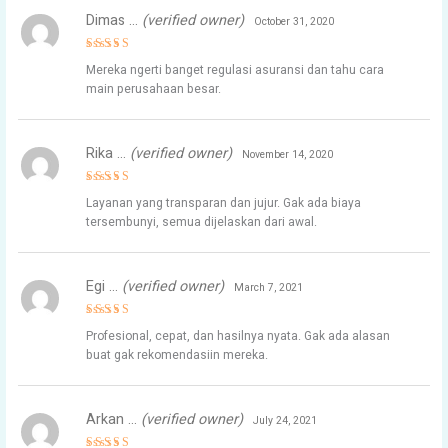
Dimas …
(verified owner)
October 31, 2020
Rated
4
Mereka ngerti banget regulasi asuransi dan tahu cara
out of 5
main perusahaan besar.
Rika …
(verified owner)
November 14, 2020
Rated
5
Layanan yang transparan dan jujur. Gak ada biaya
out of 5
tersembunyi, semua dijelaskan dari awal.
Egi …
(verified owner)
March 7, 2021
Rated
4
Profesional, cepat, dan hasilnya nyata. Gak ada alasan
out of 5
buat gak rekomendasiin mereka.
Arkan …
(verified owner)
July 24, 2021