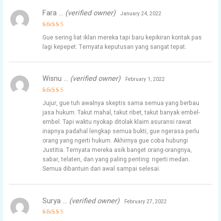
Fara …
(verified owner)
January 24, 2022
Rated
4
Gue sering liat iklan mereka tapi baru kepikiran kontak pas
out of 5
lagi kepepet. Ternyata keputusan yang sangat tepat.
Wisnu …
(verified owner)
February 1, 2022
Rated
4
Jujur, gue tuh awalnya skeptis sama semua yang berbau
out of 5
jasa hukum. Takut mahal, takut ribet, takut banyak embel-
embel. Tapi waktu nyokap ditolak klaim asuransi rawat
inapnya padahal lengkap semua bukti, gue ngerasa perlu
orang yang ngerti hukum. Akhirnya gue coba hubungi
Justitia. Ternyata mereka asik banget orang-orangnya,
sabar, telaten, dan yang paling penting: ngerti medan.
Semua dibantuin dari awal sampai selesai.
Surya …
(verified owner)
February 27, 2022
Rated
4