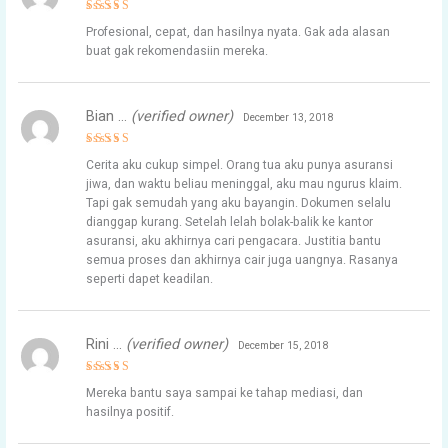
Rated
5
Profesional, cepat, dan hasilnya nyata. Gak ada alasan
out of 5
buat gak rekomendasiin mereka.
Bian …
(verified owner)
December 13, 2018
Rated
5
Cerita aku cukup simpel. Orang tua aku punya asuransi
out of 5
jiwa, dan waktu beliau meninggal, aku mau ngurus klaim.
Tapi gak semudah yang aku bayangin. Dokumen selalu
dianggap kurang. Setelah lelah bolak-balik ke kantor
asuransi, aku akhirnya cari pengacara. Justitia bantu
semua proses dan akhirnya cair juga uangnya. Rasanya
seperti dapet keadilan.
Rini …
(verified owner)
December 15, 2018
Rated
5
Mereka bantu saya sampai ke tahap mediasi, dan
out of 5
hasilnya positif.