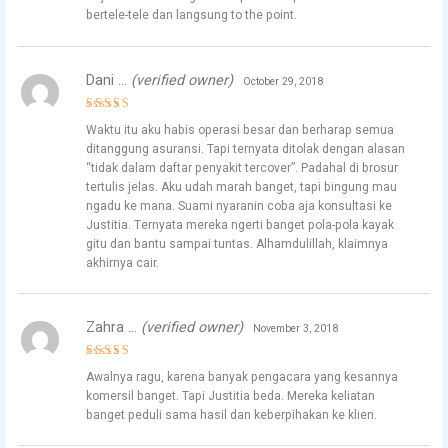
bertele-tele dan langsung to the point.
Dani …
(verified owner)
October 29, 2018
Rated
5
Waktu itu aku habis operasi besar dan berharap semua
out of 5
ditanggung asuransi. Tapi ternyata ditolak dengan alasan
“tidak dalam daftar penyakit tercover”. Padahal di brosur
tertulis jelas. Aku udah marah banget, tapi bingung mau
ngadu ke mana. Suami nyaranin coba aja konsultasi ke
Justitia. Ternyata mereka ngerti banget pola-pola kayak
gitu dan bantu sampai tuntas. Alhamdulillah, klaimnya
akhirnya cair.
Zahra …
(verified owner)
November 3, 2018
Rated
5
Awalnya ragu, karena banyak pengacara yang kesannya
out of 5
komersil banget. Tapi Justitia beda. Mereka keliatan
banget peduli sama hasil dan keberpihakan ke klien.