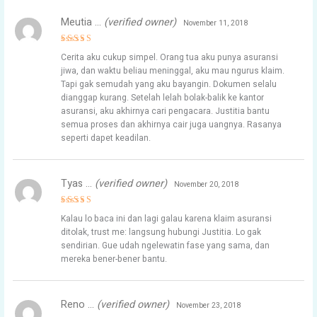
Meutia …
(verified owner)
November 11, 2018
Rated
5
Cerita aku cukup simpel. Orang tua aku punya asuransi
out of 5
jiwa, dan waktu beliau meninggal, aku mau ngurus klaim.
Tapi gak semudah yang aku bayangin. Dokumen selalu
dianggap kurang. Setelah lelah bolak-balik ke kantor
asuransi, aku akhirnya cari pengacara. Justitia bantu
semua proses dan akhirnya cair juga uangnya. Rasanya
seperti dapet keadilan.
Tyas …
(verified owner)
November 20, 2018
Rated
5
Kalau lo baca ini dan lagi galau karena klaim asuransi
out of 5
ditolak, trust me: langsung hubungi Justitia. Lo gak
sendirian. Gue udah ngelewatin fase yang sama, dan
mereka bener-bener bantu.
Reno …
(verified owner)
November 23, 2018