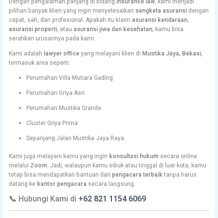
Dengan pengalaman panjang di bidang
insurance law
, kami menjadi
pilihan banyak klien yang ingin menyelesaikan
sengketa asuransi
dengan
cepat, sah, dan profesional. Apakah itu klaim
asuransi kendaraan
,
asuransi properti
, atau
asuransi jiwa dan kesehatan
, kamu bisa
serahkan urusannya pada kami.
Kami adalah
lawyer office
yang melayani klien di
Mustika Jaya, Bekasi
,
termasuk area seperti:
Perumahan Villa Mutiara Gading
Perumahan Griya Asri
Perumahan Mustika Grande
Cluster Griya Prima
Sepanjang Jalan Mustika Jaya Raya
Kami juga melayani kamu yang ingin
konsultasi hukum
secara online
melalui
Zoom
. Jadi, walaupun kamu sibuk atau tinggal di luar kota, kamu
tetap bisa mendapatkan bantuan dari
pengacara terbaik
tanpa harus
datang ke
kantor pengacara
secara langsung.
📞 Hubungi Kami di
+62 821 1154 6069