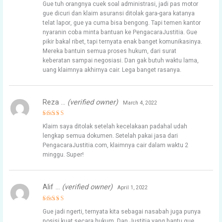
Gue tuh orangnya cuek soal administrasi, jadi pas motor
out of 5
gue dicuri dan klaim asuransi ditolak gara-gara katanya
telat lapor, gue ya cuma bisa bengong. Tapi temen kantor
nyaranin coba minta bantuan ke PengacaraJustitia. Gue
pikir bakal ribet, tapi ternyata enak banget komunikasinya.
Mereka bantuin semua proses hukum, dari surat
keberatan sampai negosiasi. Dan gak butuh waktu lama,
uang klaimnya akhirnya cair. Lega banget rasanya.
Reza …
(verified owner)
March 4, 2022
Rated
4
Klaim saya ditolak setelah kecelakaan padahal udah
out of 5
lengkap semua dokumen. Setelah pakai jasa dari
PengacaraJustitia.com, klaimnya cair dalam waktu 2
minggu. Super!
Alif …
(verified owner)
April 1, 2022
Rated
4
Gue jadi ngerti, ternyata kita sebagai nasabah juga punya
out of 5
posisi kuat secara hukum. Dan Justitia yang bantu gue