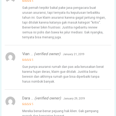
Rated
5
Gak pernah terpikir bakal pake jasa pengacara buat
out of 5
urusan asuransi, tapi ternyata itu keputusan terbaikku
tahun ini. Gue klaim asuransi karena gagal jantung ringan,
tapi ditolak karena katanya gak masuk kategori “kritis”.
Bener-bener bikin frustrasi. Justitia ngebantu review
semua isi polis dan bawa ke jalur mediasi. Gak nyangka,
ternyata bisa menang juga.
Vian …
(verified owner)
January 21, 2019
Rated
5
Gue punya asuransi rumah dan pas ada kerusakan berat
out of 5
karena hujan deras, klaim gue ditolak. Justitia bantu
beresin dan akhirnya rumah gue bisa diperbaiki tanpa
harus nombok banyak.
Dara …
(verified owner)
January 29, 2019
Rated
5
Mereka benar-benar pejuang hak klien. Gak gampang
out of 5