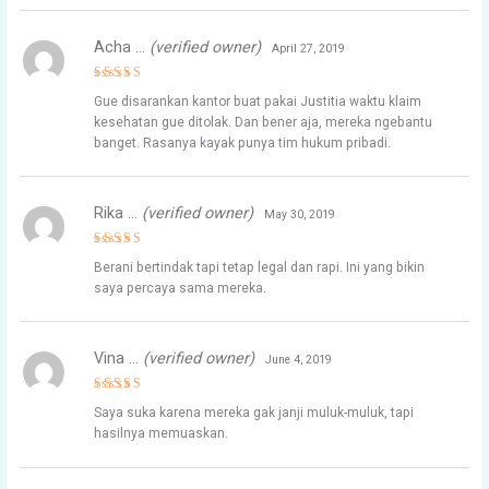
Acha …
(verified owner)
April 27, 2019
Rated
5
Gue disarankan kantor buat pakai Justitia waktu klaim
out of 5
kesehatan gue ditolak. Dan bener aja, mereka ngebantu
banget. Rasanya kayak punya tim hukum pribadi.
Rika …
(verified owner)
May 30, 2019
Rated
5
Berani bertindak tapi tetap legal dan rapi. Ini yang bikin
out of 5
saya percaya sama mereka.
Vina …
(verified owner)
June 4, 2019
Rated
5
Saya suka karena mereka gak janji muluk-muluk, tapi
out of 5
hasilnya memuaskan.