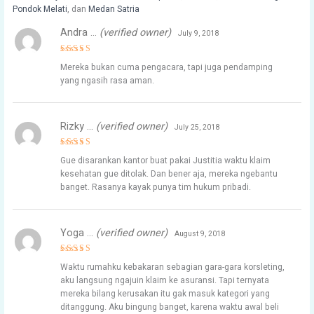
Pondok Melati
, dan
Medan Satria
Andra …
(verified owner)
July 9, 2018
Rated
4
Mereka bukan cuma pengacara, tapi juga pendamping
out of 5
yang ngasih rasa aman.
Rizky …
(verified owner)
July 25, 2018
Rated
5
Gue disarankan kantor buat pakai Justitia waktu klaim
out of 5
kesehatan gue ditolak. Dan bener aja, mereka ngebantu
banget. Rasanya kayak punya tim hukum pribadi.
Yoga …
(verified owner)
August 9, 2018
Rated
5
Waktu rumahku kebakaran sebagian gara-gara korsleting,
out of 5
aku langsung ngajuin klaim ke asuransi. Tapi ternyata
mereka bilang kerusakan itu gak masuk kategori yang
ditanggung. Aku bingung banget, karena waktu awal beli