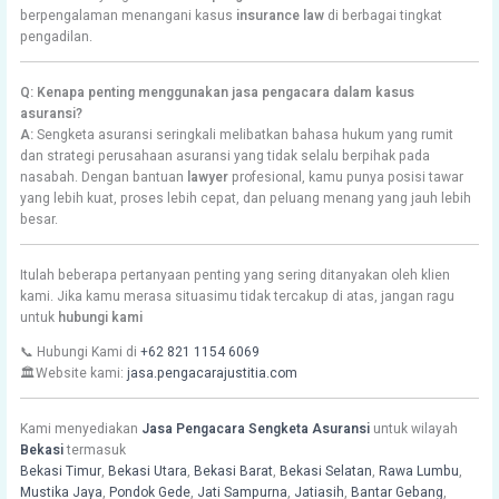
berpengalaman menangani kasus
insurance law
di berbagai tingkat
pengadilan.
Q: Kenapa penting menggunakan jasa pengacara dalam kasus
asuransi?
A:
Sengketa asuransi seringkali melibatkan bahasa hukum yang rumit
dan strategi perusahaan asuransi yang tidak selalu berpihak pada
nasabah. Dengan bantuan
lawyer
profesional, kamu punya posisi tawar
yang lebih kuat, proses lebih cepat, dan peluang menang yang jauh lebih
besar.
Itulah beberapa pertanyaan penting yang sering ditanyakan oleh klien
kami. Jika kamu merasa situasimu tidak tercakup di atas, jangan ragu
untuk
hubungi kami
📞 Hubungi Kami di
+62 821 1154 6069
🏛️Website kami:
jasa.pengacarajustitia.com
Kami menyediakan
Jasa Pengacara Sengketa Asuransi
untuk wilayah
Bekasi
termasuk
Bekasi Timur
,
Bekasi Utara
,
Bekasi Barat
,
Bekasi Selatan
,
Rawa Lumbu
,
Mustika Jaya
,
Pondok Gede
,
Jati Sampurna
,
Jatiasih
,
Bantar Gebang
,