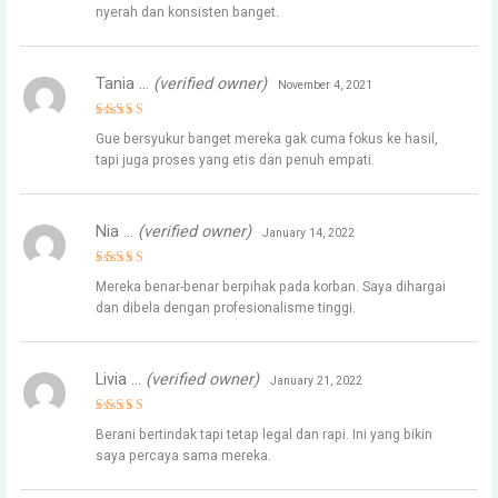
nyerah dan konsisten banget.
Tania …
(verified owner)
November 4, 2021
Rated
4
Gue bersyukur banget mereka gak cuma fokus ke hasil,
out of 5
tapi juga proses yang etis dan penuh empati.
Nia …
(verified owner)
January 14, 2022
Rated
4
Mereka benar-benar berpihak pada korban. Saya dihargai
out of 5
dan dibela dengan profesionalisme tinggi.
Livia …
(verified owner)
January 21, 2022
Rated
5
Berani bertindak tapi tetap legal dan rapi. Ini yang bikin
out of 5
saya percaya sama mereka.