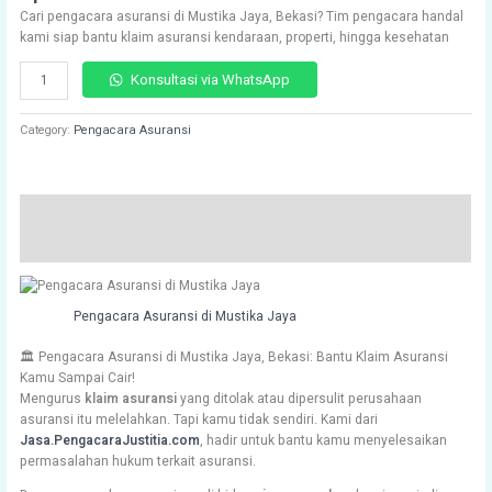
of 5
Cari pengacara asuransi di Mustika Jaya, Bekasi? Tim pengacara handal
based on
customer
kami siap bantu klaim asuransi kendaraan, properti, hingga kesehatan
ratings
Konsultasi via WhatsApp
Category:
Pengacara Asuransi
Description
Reviews (137)
Pengacara Asuransi di Mustika Jaya
🏛️ Pengacara Asuransi di Mustika Jaya, Bekasi: Bantu Klaim Asuransi
Kamu Sampai Cair!
Mengurus
klaim asuransi
yang ditolak atau dipersulit perusahaan
asuransi itu melelahkan. Tapi kamu tidak sendiri. Kami dari
Jasa.PengacaraJustitia.com
, hadir untuk bantu kamu menyelesaikan
permasalahan hukum terkait asuransi.