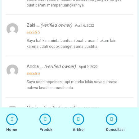
buat berani memperjuangkannya.
Zaki …
(verified owner)
April 6, 2022
Rated
4
Saya bahkan minta bantuan buat urusan hukum lain
out of 5
karena udah cocok banget sama Justitia.
Andra …
(verified owner)
April 9, 2022
Rated
5
Saya udah hopeless, tapi mereka bikin saya percaya
out of 5
bahwa keadilan masih ada.
Nindy …
(verified owner)
April 10, 2022
Rated
5
Pas suami gue wafat karena sakit jantung, klaim asuransi
out of 5
jiwa ditolak karena katanya penyakitnya udah ada dari
Home
Produk
Artikel
Konsultasi
dulu. Padahal kami gak pernah tahu. Gue bingung dan