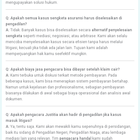
mengupayakan solusi hukum.
Q: Apakah semua kasus sengketa asuransi harus diselesaikan di
pengadilan?
A:
Tidak. Banyak kasus bisa diselesaikan secara
alternatif penyelesaian
sengketa
seperti mediasi, negosiasi, atau arbitrase. Kami akan selalu
mencoba menyelesaikan kasus secara efisien tanpa harus melalui
litigasi, kecuali jika tidak ada jalan lain. Tujuan kami adalah
memperjuangkan hak kamu seefektif mungkin.
Q: Apakah biaya jasa pengacara bisa dibayar setelah klaim cair?
A:
Kami terbuka untuk diskusi terkait metode pembayaran. Pada
beberapa kasus, kami bisa menerapkan sistem pembayaran bertahap.
Namun untuk kejelasan dan profesionalisme, sebagian pembayaran
biasanya dilakukan di awal sebagai biaya operasional dan analisis awal
dokumen.
Q: Apakah pengacara Justitia akan hadir di pengadilan jika kasus
masuk litigasi?
A:
Ya, tentu saja. Kami akan mewakili kamu sepenuhnya di persidangan,
baik itu sidang di Pengadilan Negeri, Pengadilan Niaga, atau lembaga
mediasi lain yang relevan. Tim
pengacara handal
kami sudah