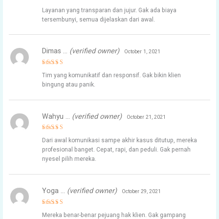
Rated
5
Layanan yang transparan dan jujur. Gak ada biaya
out of 5
tersembunyi, semua dijelaskan dari awal.
Dimas …
(verified owner)
October 1, 2021
Rated
4
Tim yang komunikatif dan responsif. Gak bikin klien
out of 5
bingung atau panik.
Wahyu …
(verified owner)
October 21, 2021
Rated
5
Dari awal komunikasi sampe akhir kasus ditutup, mereka
out of 5
profesional banget. Cepat, rapi, dan peduli. Gak pernah
nyesel pilih mereka.
Yoga …
(verified owner)
October 29, 2021
Rated
4
Mereka benar-benar pejuang hak klien. Gak gampang
out of 5