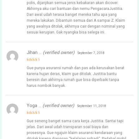
polis, dijanjikan semua jenis kebakaran akan dicover.
Akhirnya aku cari bantuan dan nemu PengacaraJustitia.
Dari awal udah terasa banget mereka tahu apa yang
mereka lakukan. Dibantuin semua dari A sampai Z. Klaim
yang awalnya ditolak, akhirnya cair dengan nominal yang
sesuai kerugian. Gak nyangka bisa selega ini.
Jihan …
(verified owner)
September 7, 2018
Rated
5
Gue punya asuransi rumah dan pas ada kerusakan berat
out of 5
karena hujan deras, klaim gue ditolak. Justitia bantu
beresin dan akhirnya rumah gue bisa diperbaiki tanpa
harus nombok banyak.
Yoga …
(verified owner)
September 11, 2018
Rated
5
Gue seneng banget sama cara kerja Justitia. Santai tapi
out of 5
jelas. Dari awal udah transparan soal biaya dan
prosesnya. Gue ngajuin klaim asuransi kendaraan yang
ditolak karena dianggap “kelalaian pribadi”. Padahal mobil