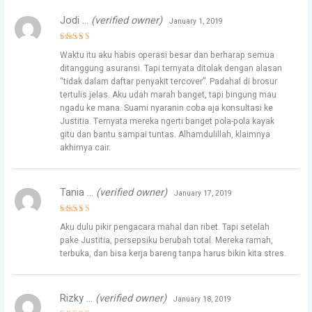
Jodi …
(verified owner)
January 1, 2019
Rated
5
Waktu itu aku habis operasi besar dan berharap semua
out of 5
ditanggung asuransi. Tapi ternyata ditolak dengan alasan
“tidak dalam daftar penyakit tercover”. Padahal di brosur
tertulis jelas. Aku udah marah banget, tapi bingung mau
ngadu ke mana. Suami nyaranin coba aja konsultasi ke
Justitia. Ternyata mereka ngerti banget pola-pola kayak
gitu dan bantu sampai tuntas. Alhamdulillah, klaimnya
akhirnya cair.
Tania …
(verified owner)
January 17, 2019
Rated
5
Aku dulu pikir pengacara mahal dan ribet. Tapi setelah
out of 5
pake Justitia, persepsiku berubah total. Mereka ramah,
terbuka, dan bisa kerja bareng tanpa harus bikin kita stres.
Rizky …
(verified owner)
January 18, 2019