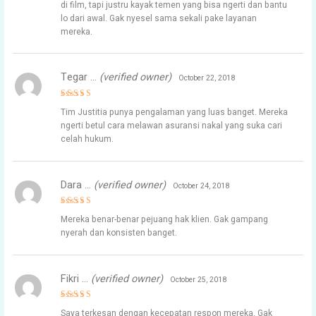
di film, tapi justru kayak temen yang bisa ngerti dan bantu
lo dari awal. Gak nyesel sama sekali pake layanan
mereka.
Tegar …
(verified owner)
October 22, 2018
Rated
5
Tim Justitia punya pengalaman yang luas banget. Mereka
out of 5
ngerti betul cara melawan asuransi nakal yang suka cari
celah hukum.
Dara …
(verified owner)
October 24, 2018
Rated
4
Mereka benar-benar pejuang hak klien. Gak gampang
out of 5
nyerah dan konsisten banget.
Fikri …
(verified owner)
October 25, 2018
Rated
5
Saya terkesan dengan kecepatan respon mereka. Gak
out of 5