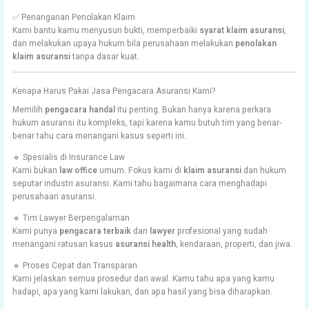
✅ Penanganan Penolakan Klaim
Kami bantu kamu menyusun bukti, memperbaiki
syarat klaim asuransi
,
dan melakukan upaya hukum bila perusahaan melakukan
penolakan
klaim asuransi
tanpa dasar kuat.
Kenapa Harus Pakai Jasa Pengacara Asuransi Kami?
Memilih
pengacara handal
itu penting. Bukan hanya karena perkara
hukum asuransi itu kompleks, tapi karena kamu butuh tim yang benar-
benar tahu cara menangani kasus seperti ini.
🔹 Spesialis di Insurance Law
Kami bukan
law office
umum. Fokus kami di
klaim asuransi
dan hukum
seputar industri asuransi. Kami tahu bagaimana cara menghadapi
perusahaan asuransi.
🔹 Tim Lawyer Berpengalaman
Kami punya
pengacara terbaik
dan
lawyer
profesional yang sudah
menangani ratusan kasus
asuransi health
, kendaraan, properti, dan jiwa.
🔹 Proses Cepat dan Transparan
Kami jelaskan semua prosedur dari awal. Kamu tahu apa yang kamu
hadapi, apa yang kami lakukan, dan apa hasil yang bisa diharapkan.