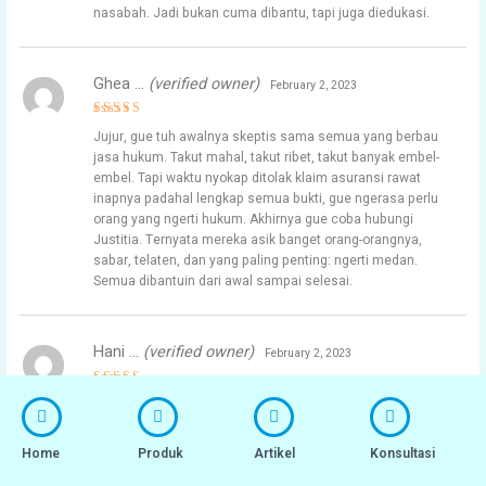
nasabah. Jadi bukan cuma dibantu, tapi juga diedukasi.
Ghea …
(verified owner)
February 2, 2023
Rated
4
Jujur, gue tuh awalnya skeptis sama semua yang berbau
out of 5
jasa hukum. Takut mahal, takut ribet, takut banyak embel-
embel. Tapi waktu nyokap ditolak klaim asuransi rawat
inapnya padahal lengkap semua bukti, gue ngerasa perlu
orang yang ngerti hukum. Akhirnya gue coba hubungi
Justitia. Ternyata mereka asik banget orang-orangnya,
sabar, telaten, dan yang paling penting: ngerti medan.
Semua dibantuin dari awal sampai selesai.
Hani …
(verified owner)
February 2, 2023
Rated
5
Satu hal yang gue inget banget: mereka gak pernah kasih
out of 5
harapan palsu. Realistis tapi tetap optimis.
Home
Produk
Artikel
Konsultasi