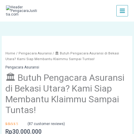
Skip
to
content
🏛️
Butuh
Pengacara
Home
/
Pengacara Asuransi
/ 🏛️ Butuh Pengacara Asuransi di Bekasi
Asuransi
Utara? Kami Siap Membantu Klaimmu Sampai Tuntas!
di
Pengacara Asuransi
Bekasi
🏛️ Butuh Pengacara Asuransi
Utara?
Kami
di Bekasi Utara? Kami Siap
Siap
Membantu
Membantu Klaimmu Sampai
Klaimmu
Sampai
Tuntas!
Tuntas!
quantity
(
87
customer reviews)
Rated
87
Rp
30.000.000
4.75
out