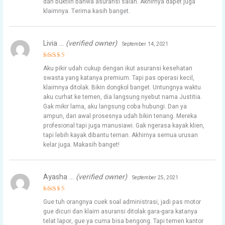
dan buktiin bahwa asuransi salah. Akhirnya dapet juga
klaimnya. Terima kasih banget.
Livia …
(verified owner)
September 14, 2021
Rated
5
Aku pikir udah cukup dengan ikut asuransi kesehatan
out of 5
swasta yang katanya premium. Tapi pas operasi kecil,
klaimnya ditolak. Bikin dongkol banget. Untungnya waktu
aku curhat ke temen, dia langsung nyebut nama Justitia.
Gak mikir lama, aku langsung coba hubungi. Dan ya
ampun, dari awal prosesnya udah bikin tenang. Mereka
profesional tapi juga manusiawi. Gak ngerasa kayak klien,
tapi lebih kayak dibantu teman. Akhirnya semua urusan
kelar juga. Makasih banget!
Ayasha …
(verified owner)
September 25, 2021
Rated
4
Gue tuh orangnya cuek soal administrasi, jadi pas motor
out of 5
gue dicuri dan klaim asuransi ditolak gara-gara katanya
telat lapor, gue ya cuma bisa bengong. Tapi temen kantor