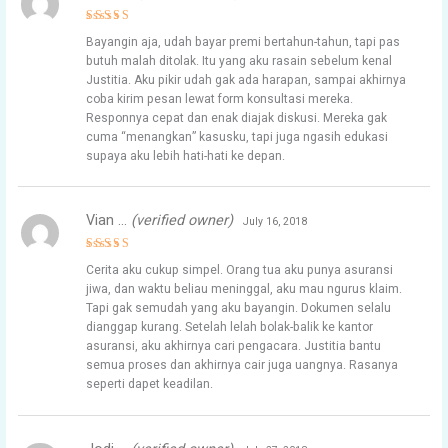
Rated
5
Bayangin aja, udah bayar premi bertahun-tahun, tapi pas
out of 5
butuh malah ditolak. Itu yang aku rasain sebelum kenal
Justitia. Aku pikir udah gak ada harapan, sampai akhirnya
coba kirim pesan lewat form konsultasi mereka.
Responnya cepat dan enak diajak diskusi. Mereka gak
cuma “menangkan” kasusku, tapi juga ngasih edukasi
supaya aku lebih hati-hati ke depan.
Vian …
(verified owner)
July 16, 2018
Rated
5
Cerita aku cukup simpel. Orang tua aku punya asuransi
out of 5
jiwa, dan waktu beliau meninggal, aku mau ngurus klaim.
Tapi gak semudah yang aku bayangin. Dokumen selalu
dianggap kurang. Setelah lelah bolak-balik ke kantor
asuransi, aku akhirnya cari pengacara. Justitia bantu
semua proses dan akhirnya cair juga uangnya. Rasanya
seperti dapet keadilan.