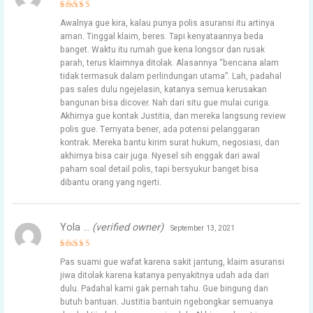
Rated
5
Awalnya gue kira, kalau punya polis asuransi itu artinya
out of 5
aman. Tinggal klaim, beres. Tapi kenyataannya beda
banget. Waktu itu rumah gue kena longsor dan rusak
parah, terus klaimnya ditolak. Alasannya “bencana alam
tidak termasuk dalam perlindungan utama”. Lah, padahal
pas sales dulu ngejelasin, katanya semua kerusakan
bangunan bisa dicover. Nah dari situ gue mulai curiga.
Akhirnya gue kontak Justitia, dan mereka langsung review
polis gue. Ternyata bener, ada potensi pelanggaran
kontrak. Mereka bantu kirim surat hukum, negosiasi, dan
akhirnya bisa cair juga. Nyesel sih enggak dari awal
paham soal detail polis, tapi bersyukur banget bisa
dibantu orang yang ngerti.
Yola …
(verified owner)
September 13, 2021
Rated
5
Pas suami gue wafat karena sakit jantung, klaim asuransi
out of 5
jiwa ditolak karena katanya penyakitnya udah ada dari
dulu. Padahal kami gak pernah tahu. Gue bingung dan
butuh bantuan. Justitia bantuin ngebongkar semuanya