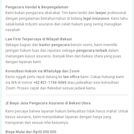
Pengacara Handal & Berpengalaman
Kami bukan pengacara abal-abal. Tim kami terdiri dari
lawyer
profesional
dengan pengalaman bertahun-tahun di bidang
legal insurance
. Kami tahu
seluk-beluk industri asuransi dan celah hukum yang sering merugikan
nasabah.
Law Firm Terpercaya di Wilayah Bekasi
Sebagai bagian dari
kantor pengacara
berizin resmi, kami memiliki
jaringan hukum luas dan reputasi sebagai
pengacara terbaik
dalam
menangani kasus asuransi. Banyak klien dari Bekasi Utara yang puas
dengan layanan kami.
Konsultasi Hukum via WhatsApp dan Zoom
Kamu nggak perlu repot datang ke
law office
kami. Cukup hubungi kami
via WA di nomor
+62 821-1154-6069
atau jadwalkan sesi konsultasi
Zoom. Proses cepat dan fleksibel sesuai jadwal kamu.
💰
Biaya Jasa Pengacara Asuransi di Bekasi Utara
Kami percaya bahwa layanan hukum berkualitas tidak harus mahal. Untuk
kasus asuransi, kami menyediakan layanan dengan harga yang
transparan dan sesuai nilai kasusnya.
Biaya Mulai dari Rp30.000.000