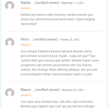
Nabila …
(verified owner)
September 11, 2022
Rated
4
Bahkan pas kasus udah menang, mereka bantuin gue
out of 5
untuk urus administrasi pencairan klaim. Super lengkap
layanannya!
Reno …
(verified owner)
October 25, 2022
Rated
5
Gue sempat hopeless karena ngerasa dilawan sama
out of 5
perusahaan asuransi besar. Kayak… siapa sih gue? Tapi
Justitia bikin gue merasa gak sendiri. Mereka bukan cuma
pengacara, tapi partner yang bantuin dari sisi hukum,
mental, dan strategi. Klaim akhirnya dibayar, dan gue jadi
punya pelajaran hidup soal pentingnya ngerti isi polis.
Maura …
(verified owner)
November 25, 2022
Rated
5
Gue suka cara mereka kerja. Gak ribet, tapi sistematis.
out of 5
Mereka juga ngajarin gue soal apa aja hak kita sebagai