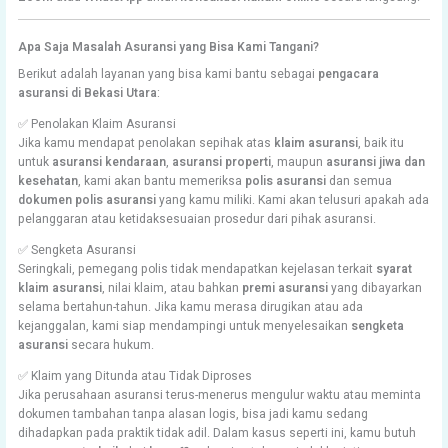
Apa Saja Masalah Asuransi yang Bisa Kami Tangani?
Berikut adalah layanan yang bisa kami bantu sebagai
pengacara
asuransi di Bekasi Utara
:
✅ Penolakan Klaim Asuransi
Jika kamu mendapat penolakan sepihak atas
klaim asuransi
, baik itu
untuk
asuransi kendaraan
,
asuransi properti
, maupun
asuransi jiwa dan
kesehatan
, kami akan bantu memeriksa
polis asuransi
dan semua
dokumen polis asuransi
yang kamu miliki. Kami akan telusuri apakah ada
pelanggaran atau ketidaksesuaian prosedur dari pihak asuransi.
✅ Sengketa Asuransi
Seringkali, pemegang polis tidak mendapatkan kejelasan terkait
syarat
klaim asuransi
, nilai klaim, atau bahkan
premi asuransi
yang dibayarkan
selama bertahun-tahun. Jika kamu merasa dirugikan atau ada
kejanggalan, kami siap mendampingi untuk menyelesaikan
sengketa
asuransi
secara hukum.
✅ Klaim yang Ditunda atau Tidak Diproses
Jika perusahaan asuransi terus-menerus mengulur waktu atau meminta
dokumen tambahan tanpa alasan logis, bisa jadi kamu sedang
dihadapkan pada praktik tidak adil. Dalam kasus seperti ini, kamu butuh