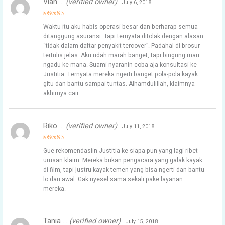
Vian …
(verified owner)
July 6, 2018
Rated
5
Waktu itu aku habis operasi besar dan berharap semua
out of 5
ditanggung asuransi. Tapi ternyata ditolak dengan alasan
“tidak dalam daftar penyakit tercover”. Padahal di brosur
tertulis jelas. Aku udah marah banget, tapi bingung mau
ngadu ke mana. Suami nyaranin coba aja konsultasi ke
Justitia. Ternyata mereka ngerti banget pola-pola kayak
gitu dan bantu sampai tuntas. Alhamdulillah, klaimnya
akhirnya cair.
Riko …
(verified owner)
July 11, 2018
Rated
5
Gue rekomendasiin Justitia ke siapa pun yang lagi ribet
out of 5
urusan klaim. Mereka bukan pengacara yang galak kayak
di film, tapi justru kayak temen yang bisa ngerti dan bantu
lo dari awal. Gak nyesel sama sekali pake layanan
mereka.
Tania …
(verified owner)
July 15, 2018