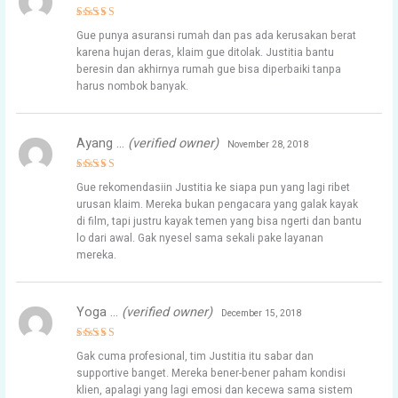
Rated
5
Gue punya asuransi rumah dan pas ada kerusakan berat
out of 5
karena hujan deras, klaim gue ditolak. Justitia bantu
beresin dan akhirnya rumah gue bisa diperbaiki tanpa
harus nombok banyak.
Ayang …
(verified owner)
November 28, 2018
Rated
5
Gue rekomendasiin Justitia ke siapa pun yang lagi ribet
out of 5
urusan klaim. Mereka bukan pengacara yang galak kayak
di film, tapi justru kayak temen yang bisa ngerti dan bantu
lo dari awal. Gak nyesel sama sekali pake layanan
mereka.
Yoga …
(verified owner)
December 15, 2018
Rated
5
Gak cuma profesional, tim Justitia itu sabar dan
out of 5
supportive banget. Mereka bener-bener paham kondisi
klien, apalagi yang lagi emosi dan kecewa sama sistem