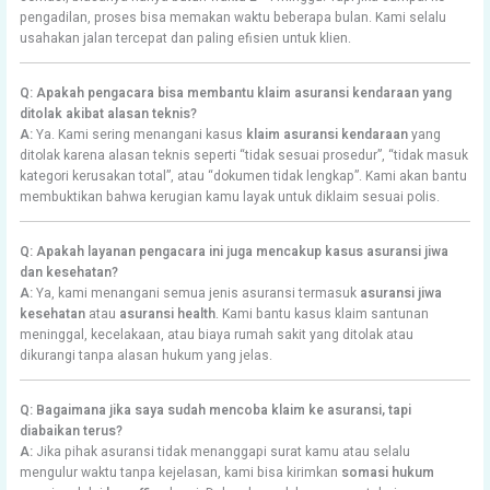
pengadilan, proses bisa memakan waktu beberapa bulan. Kami selalu
usahakan jalan tercepat dan paling efisien untuk klien.
Q: Apakah pengacara bisa membantu klaim asuransi kendaraan yang
ditolak akibat alasan teknis?
A:
Ya. Kami sering menangani kasus
klaim asuransi kendaraan
yang
ditolak karena alasan teknis seperti “tidak sesuai prosedur”, “tidak masuk
kategori kerusakan total”, atau “dokumen tidak lengkap”. Kami akan bantu
membuktikan bahwa kerugian kamu layak untuk diklaim sesuai polis.
Q: Apakah layanan pengacara ini juga mencakup kasus asuransi jiwa
dan kesehatan?
A:
Ya, kami menangani semua jenis asuransi termasuk
asuransi jiwa
kesehatan
atau
asuransi health
. Kami bantu kasus klaim santunan
meninggal, kecelakaan, atau biaya rumah sakit yang ditolak atau
dikurangi tanpa alasan hukum yang jelas.
Q: Bagaimana jika saya sudah mencoba klaim ke asuransi, tapi
diabaikan terus?
A:
Jika pihak asuransi tidak menanggapi surat kamu atau selalu
mengulur waktu tanpa kejelasan, kami bisa kirimkan
somasi hukum