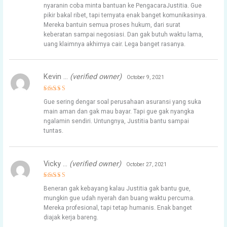
nyaranin coba minta bantuan ke PengacaraJustitia. Gue
pikir bakal ribet, tapi ternyata enak banget komunikasinya.
Mereka bantuin semua proses hukum, dari surat
keberatan sampai negosiasi. Dan gak butuh waktu lama,
uang klaimnya akhirnya cair. Lega banget rasanya.
Kevin …
(verified owner)
October 9, 2021
Rated
5
Gue sering dengar soal perusahaan asuransi yang suka
out of 5
main aman dan gak mau bayar. Tapi gue gak nyangka
ngalamin sendiri. Untungnya, Justitia bantu sampai
tuntas.
Vicky …
(verified owner)
October 27, 2021
Rated
4
Beneran gak kebayang kalau Justitia gak bantu gue,
out of 5
mungkin gue udah nyerah dan buang waktu percuma.
Mereka profesional, tapi tetap humanis. Enak banget
diajak kerja bareng.