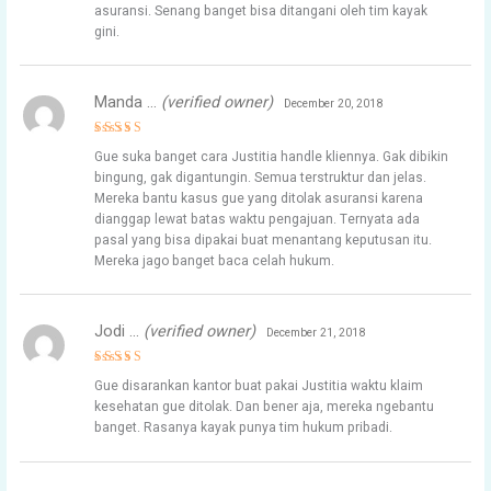
asuransi. Senang banget bisa ditangani oleh tim kayak
gini.
Manda …
(verified owner)
December 20, 2018
Rated
5
Gue suka banget cara Justitia handle kliennya. Gak dibikin
out of 5
bingung, gak digantungin. Semua terstruktur dan jelas.
Mereka bantu kasus gue yang ditolak asuransi karena
dianggap lewat batas waktu pengajuan. Ternyata ada
pasal yang bisa dipakai buat menantang keputusan itu.
Mereka jago banget baca celah hukum.
Jodi …
(verified owner)
December 21, 2018
Rated
5
Gue disarankan kantor buat pakai Justitia waktu klaim
out of 5
kesehatan gue ditolak. Dan bener aja, mereka ngebantu
banget. Rasanya kayak punya tim hukum pribadi.