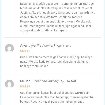
Rated
5
Bayangin aja, udah bayar premi bertahun-tahun, tapi pas
out of 5
butuh malah ditolak. Itu yang aku rasain sebelum kenal
Justitia. Aku pikir udah gak ada harapan, sampai akhirnya
coba kirim pesan lewat form konsultasi mereka.
Responnya cepat dan enak diajak diskusi. Mereka gak
cuma “menangkan” kasusku, tapi juga ngasih edukasi
supaya aku lebih hati-hati ke depan.
Alya …
(verified owner)
April 8, 2019
Rated
5
Gue suka karena mereka gak banyak janji, tapi hasilnya
out of 5
nyata. Mereka kerja tenang, rapi, dan ujung-ujungnya
hasilnya memuaskan.
Meutia …
(verified owner)
April 10, 2019
Rated
5
Gue disarankan kantor buat pakai Justitia waktu klaim
out of 5
kesehatan gue ditolak. Dan bener aja, mereka ngebantu
banget. Rasanya kayak punya tim hukum pribadi.