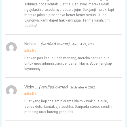
akhirnya coba kontak Justitia. Dari awal, mereka udah
ngejelasin prosedurnya secara jujur. Gak janji muluk, tapi
mereka jalanin prosesnya bener-bener serius. Ujung-
ujungnya, kami dapet hak kami juga. Terima kasih, tim
Justitia!
Nabila …
(verified owner)
August 29, 2022
Rated
4
Bahkan pas kasus udah menang, mereka bantuin gue
out of 5
untuk urus administrasi pencairan klaim. Super lengkap
layanannya!
Vicky …
(verified owner)
September 6, 2022
Rated
4
Buat yang lagi ngalamin drama klaim kayak gue dulu,
out of 5
serius deh… kontak aja Justitia. Daripada stress sendiri,
mending urus bareng yang ahli.