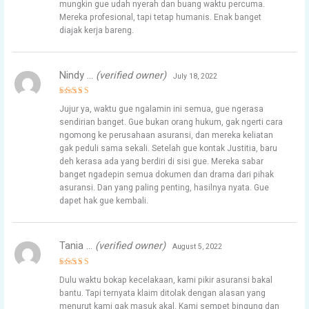
mungkin gue udah nyerah dan buang waktu percuma.
Mereka profesional, tapi tetap humanis. Enak banget
diajak kerja bareng.
Nindy …
(verified owner)
July 18, 2022
Rated
5
Jujur ya, waktu gue ngalamin ini semua, gue ngerasa
out of 5
sendirian banget. Gue bukan orang hukum, gak ngerti cara
ngomong ke perusahaan asuransi, dan mereka keliatan
gak peduli sama sekali. Setelah gue kontak Justitia, baru
deh kerasa ada yang berdiri di sisi gue. Mereka sabar
banget ngadepin semua dokumen dan drama dari pihak
asuransi. Dan yang paling penting, hasilnya nyata. Gue
dapet hak gue kembali.
Tania …
(verified owner)
August 5, 2022
Rated
4
Dulu waktu bokap kecelakaan, kami pikir asuransi bakal
out of 5
bantu. Tapi ternyata klaim ditolak dengan alasan yang
menurut kami gak masuk akal. Kami sempet bingung dan