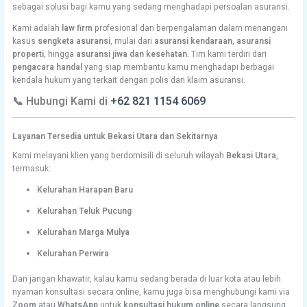
sebagai solusi bagi kamu yang sedang menghadapi persoalan asuransi.
Kami adalah
law firm
profesional dan berpengalaman dalam menangani
kasus
sengketa asuransi
, mulai dari
asuransi kendaraan
,
asuransi
properti
, hingga
asuransi jiwa dan kesehatan
. Tim kami terdiri dari
pengacara handal
yang siap membantu kamu menghadapi berbagai
kendala hukum yang terkait dengan polis dan klaim asuransi.
📞 Hubungi Kami di
+62 821 1154 6069
Layanan Tersedia untuk Bekasi Utara dan Sekitarnya
Kami melayani klien yang berdomisili di seluruh wilayah
Bekasi Utara
,
termasuk:
Kelurahan Harapan Baru
Kelurahan Teluk Pucung
Kelurahan Marga Mulya
Kelurahan Perwira
Dan jangan khawatir, kalau kamu sedang berada di luar kota atau lebih
nyaman konsultasi secara online, kamu juga bisa menghubungi kami via
Zoom
atau
WhatsApp
untuk
konsultasi hukum online
secara langsung.