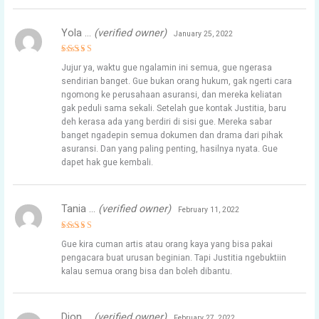
Yola …
(verified owner)
January 25, 2022
Rated
5
Jujur ya, waktu gue ngalamin ini semua, gue ngerasa
out of 5
sendirian banget. Gue bukan orang hukum, gak ngerti cara
ngomong ke perusahaan asuransi, dan mereka keliatan
gak peduli sama sekali. Setelah gue kontak Justitia, baru
deh kerasa ada yang berdiri di sisi gue. Mereka sabar
banget ngadepin semua dokumen dan drama dari pihak
asuransi. Dan yang paling penting, hasilnya nyata. Gue
dapet hak gue kembali.
Tania …
(verified owner)
February 11, 2022
Rated
5
Gue kira cuman artis atau orang kaya yang bisa pakai
out of 5
pengacara buat urusan beginian. Tapi Justitia ngebuktiin
kalau semua orang bisa dan boleh dibantu.
Dion …
(verified owner)
February 27, 2022