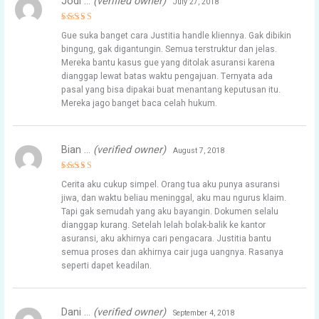
Jodi …
(verified owner)
July 27, 2018
Rated
5
Gue suka banget cara Justitia handle kliennya. Gak dibikin
out of 5
bingung, gak digantungin. Semua terstruktur dan jelas.
Mereka bantu kasus gue yang ditolak asuransi karena
dianggap lewat batas waktu pengajuan. Ternyata ada
pasal yang bisa dipakai buat menantang keputusan itu.
Mereka jago banget baca celah hukum.
Bian …
(verified owner)
August 7, 2018
Rated
5
Cerita aku cukup simpel. Orang tua aku punya asuransi
out of 5
jiwa, dan waktu beliau meninggal, aku mau ngurus klaim.
Tapi gak semudah yang aku bayangin. Dokumen selalu
dianggap kurang. Setelah lelah bolak-balik ke kantor
asuransi, aku akhirnya cari pengacara. Justitia bantu
semua proses dan akhirnya cair juga uangnya. Rasanya
seperti dapet keadilan.
Dani …
(verified owner)
September 4, 2018