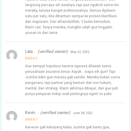
langsung percaya sih awalnya, tapi pas ngobrol sama tim
mereka, kerasa banget profesionalnya. Semua dijelasin
satu per satu, kita dibantuin sampai ke proses klarifikasi
dan negosiasi. Dan alhamdulillah, 2 bulan kemudian,
klaim cair. Tanpa mereka, mungkin udah gue tinggalin
urusan ini dari lama.
Lala …
(verified owner)
May 22, 2022
Rated
5
Gue sempat hopeless karena ngerasa dilawan sama
out of 5
perusahaan asuransi besar. Kayak… siapa sih gue? Tapi
Justitia bikin gue merasa gak sendiri. Mereka bukan cuma
pengacara, tapi partner yang bantuin dari sisi hukum,
mental, dan strategi. Klaim akhirnya dibayar, dan gue jadi
punya pelajaran hidup soal pentingnya ngerti isi polis.
Kevin …
(verified owner)
June 28, 2022
Rated
4
Beneran gak kebayang kalau Justitia gak bantu gue,
out of 5