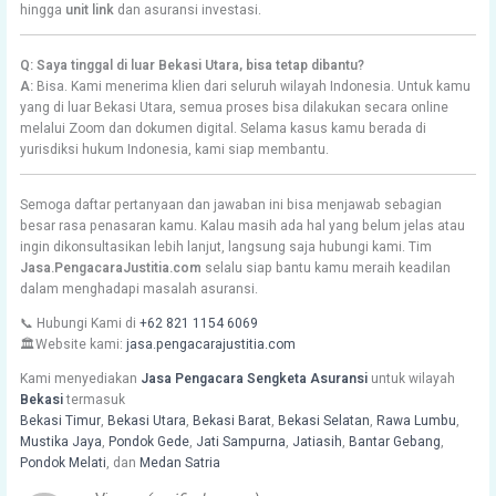
hingga
unit link
dan asuransi investasi.
Q: Saya tinggal di luar Bekasi Utara, bisa tetap dibantu?
A:
Bisa. Kami menerima klien dari seluruh wilayah Indonesia. Untuk kamu
yang di luar Bekasi Utara, semua proses bisa dilakukan secara online
melalui Zoom dan dokumen digital. Selama kasus kamu berada di
yurisdiksi hukum Indonesia, kami siap membantu.
Semoga daftar pertanyaan dan jawaban ini bisa menjawab sebagian
besar rasa penasaran kamu. Kalau masih ada hal yang belum jelas atau
ingin dikonsultasikan lebih lanjut, langsung saja hubungi kami. Tim
Jasa.PengacaraJustitia.com
selalu siap bantu kamu meraih keadilan
dalam menghadapi masalah asuransi.
📞 Hubungi Kami di
+62 821 1154 6069
🏛️Website kami:
jasa.pengacarajustitia.com
Kami menyediakan
Jasa Pengacara Sengketa Asuransi
untuk wilayah
Bekasi
termasuk
Bekasi Timur
,
Bekasi Utara
,
Bekasi Barat
,
Bekasi Selatan
,
Rawa Lumbu
,
Mustika Jaya
,
Pondok Gede
,
Jati Sampurna
,
Jatiasih
,
Bantar Gebang
,
Pondok Melati
, dan
Medan Satria