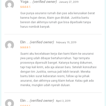
Yoga …
(verified owner)
January 27, 2019
Rated
5
Gue punya asuransi rumah dan pas ada kerusakan berat
out of 5
karena hujan deras, klaim gue ditolak. Justitia bantu
beresin dan akhirnya rumah gue bisa diperbaiki tanpa
harus nombok banyak.
Elin …
(verified owner)
February 19, 2019
Rated
5
Suami aku kecelakaan kerja dan kami klaim ke asuransi
out of 5
jiwa yang udah dibayar bertahun-tahun. Tapi ternyata
prosesnya dipersulit banget. Katanya kurang dokumen,
tapi tiap kali kirim, ada aja alasan baru. Setelah konsultasi
dengan tim Justitia, semua jadi lebih terarah. Mereka
bantu bikin surat keberatan resmi, follow up ke pihak
asuransi, dan akhirnya uang klaim keluar. Kalau gak ada
mereka, mungkin udah nyerah duluan.
Elin …
(verified owner)
April 3, 2019