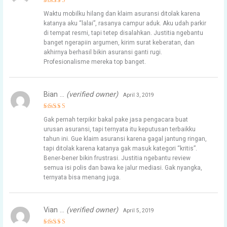
Rated
5
Waktu mobilku hilang dan klaim asuransi ditolak karena
out of 5
katanya aku “lalai”, rasanya campur aduk. Aku udah parkir
di tempat resmi, tapi tetep disalahkan. Justitia ngebantu
banget ngerapiin argumen, kirim surat keberatan, dan
akhirnya berhasil bikin asuransi ganti rugi.
Profesionalisme mereka top banget.
Bian …
(verified owner)
April 3, 2019
Rated
5
Gak pernah terpikir bakal pake jasa pengacara buat
out of 5
urusan asuransi, tapi ternyata itu keputusan terbaikku
tahun ini. Gue klaim asuransi karena gagal jantung ringan,
tapi ditolak karena katanya gak masuk kategori “kritis”.
Bener-bener bikin frustrasi. Justitia ngebantu review
semua isi polis dan bawa ke jalur mediasi. Gak nyangka,
ternyata bisa menang juga.
Vian …
(verified owner)
April 5, 2019