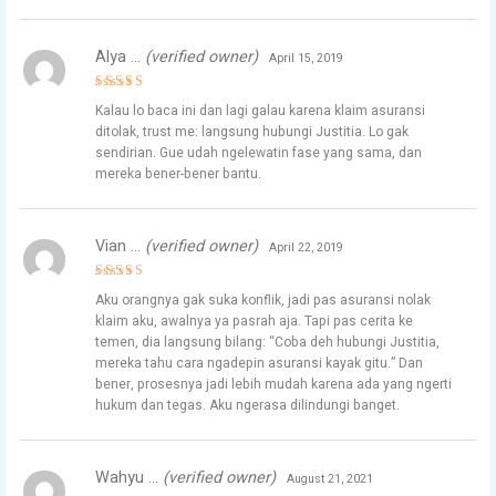
Alya …
(verified owner)
April 15, 2019
Rated
5
Kalau lo baca ini dan lagi galau karena klaim asuransi
out of 5
ditolak, trust me: langsung hubungi Justitia. Lo gak
sendirian. Gue udah ngelewatin fase yang sama, dan
mereka bener-bener bantu.
Vian …
(verified owner)
April 22, 2019
Rated
5
Aku orangnya gak suka konflik, jadi pas asuransi nolak
out of 5
klaim aku, awalnya ya pasrah aja. Tapi pas cerita ke
temen, dia langsung bilang: “Coba deh hubungi Justitia,
mereka tahu cara ngadepin asuransi kayak gitu.” Dan
bener, prosesnya jadi lebih mudah karena ada yang ngerti
hukum dan tegas. Aku ngerasa dilindungi banget.
Wahyu …
(verified owner)
August 21, 2021