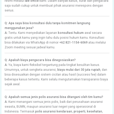
resmi melalui
law office
kami. Dalam banyak kasus, surat dari pengacara
saja sudah cukup untuk membuat pihak asuransi merespons dengan
serius.
Q: Apa saya bisa konsultasi dulu tanpa komitmen langsung
menggunakan jasa?
A:
Tentu. Kami menyediakan layanan
konsultasi hukum
awal secara
gratis untuk kamu yang ingin tahu dulu posisi hukum kamu. Konsultasi
bisa dilakukan via WhatsApp di nomor
+62 821-1154-6069
atau melalui
Zoom meeting sesuai jadwal kamu.
Q: Apakah biaya pengacara bisa dinegosiasikan?
A:
Ya, biaya kami fleksibel tergantung pada tingkat kesulitan kasus.
Umumnya, untuk sengketa asuransi,
biaya mulai dari 30 juta rupiah
, dan
bisa disesuaikan dengan sistem cicilan atau hasil (success fee) dalam
beberapa kasus tertentu. Kami selalu mengutamakan transparansi biaya
sejak awal.
Q: Apakah semua jenis polis asuransi bisa ditangani oleh tim kamu?
A:
Kami menangani semua jenis polis, baik dari perusahaan asuransi
swasta, BUMN, maupun asuransi luar negeri yang operasional di
Indonesia. Termasuk
polis asuransi kendaraan
,
properti
,
kesehatan
,