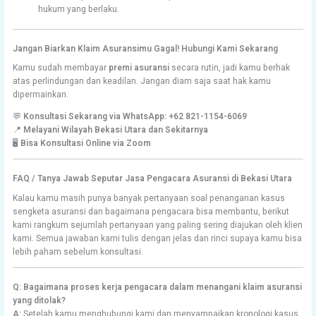
hukum yang berlaku.
Jangan Biarkan Klaim Asuransimu Gagal! Hubungi Kami Sekarang
Kamu sudah membayar
premi asuransi
secara rutin, jadi kamu berhak
atas perlindungan dan keadilan. Jangan diam saja saat hak kamu
dipermainkan.
💬
Konsultasi Sekarang via WhatsApp:
+62 821-1154-6069
📍
Melayani Wilayah Bekasi Utara dan Sekitarnya
🖥️
Bisa Konsultasi Online via Zoom
FAQ / Tanya Jawab Seputar Jasa Pengacara Asuransi di Bekasi Utara
Kalau kamu masih punya banyak pertanyaan soal penanganan kasus
sengketa asuransi dan bagaimana pengacara bisa membantu, berikut
kami rangkum sejumlah pertanyaan yang paling sering diajukan oleh klien
kami. Semua jawaban kami tulis dengan jelas dan rinci supaya kamu bisa
lebih paham sebelum konsultasi.
Q: Bagaimana proses kerja pengacara dalam menangani klaim asuransi
yang ditolak?
A:
Setelah kamu menghubungi kami dan menyampaikan kronologi kasus,