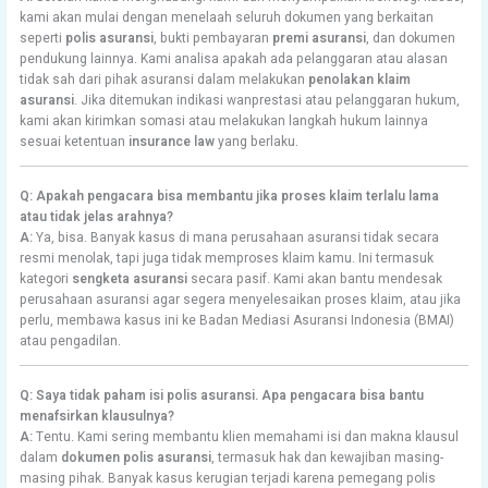
kami akan mulai dengan menelaah seluruh dokumen yang berkaitan
seperti
polis asuransi
, bukti pembayaran
premi asuransi
, dan dokumen
pendukung lainnya. Kami analisa apakah ada pelanggaran atau alasan
tidak sah dari pihak asuransi dalam melakukan
penolakan klaim
asuransi
. Jika ditemukan indikasi wanprestasi atau pelanggaran hukum,
kami akan kirimkan somasi atau melakukan langkah hukum lainnya
sesuai ketentuan
insurance law
yang berlaku.
Q: Apakah pengacara bisa membantu jika proses klaim terlalu lama
atau tidak jelas arahnya?
A:
Ya, bisa. Banyak kasus di mana perusahaan asuransi tidak secara
resmi menolak, tapi juga tidak memproses klaim kamu. Ini termasuk
kategori
sengketa asuransi
secara pasif. Kami akan bantu mendesak
perusahaan asuransi agar segera menyelesaikan proses klaim, atau jika
perlu, membawa kasus ini ke Badan Mediasi Asuransi Indonesia (BMAI)
atau pengadilan.
Q: Saya tidak paham isi polis asuransi. Apa pengacara bisa bantu
menafsirkan klausulnya?
A:
Tentu. Kami sering membantu klien memahami isi dan makna klausul
dalam
dokumen polis asuransi
, termasuk hak dan kewajiban masing-
masing pihak. Banyak kasus kerugian terjadi karena pemegang polis