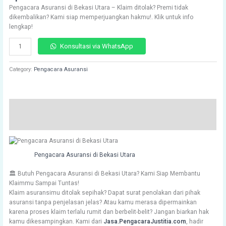
of 5
Pengacara Asuransi di Bekasi Utara – Klaim ditolak? Premi tidak
based on
customer
dikembalikan? Kami siap memperjuangkan hakmu!. Klik untuk info
ratings
lengkap!
Konsultasi via WhatsApp
Category:
Pengacara Asuransi
Description
Reviews (87)
Pengacara Asuransi di Bekasi Utara
🏛️ Butuh Pengacara Asuransi di Bekasi Utara? Kami Siap Membantu
Klaimmu Sampai Tuntas!
Klaim asuransimu ditolak sepihak? Dapat surat penolakan dari pihak
asuransi tanpa penjelasan jelas? Atau kamu merasa dipermainkan
karena proses klaim terlalu rumit dan berbelit-belit? Jangan biarkan hak
kamu dikesampingkan. Kami dari
Jasa.PengacaraJustitia.com
, hadir