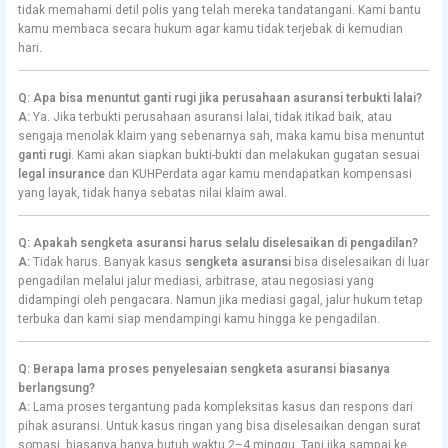
tidak memahami detil polis yang telah mereka tandatangani. Kami bantu
kamu membaca secara hukum agar kamu tidak terjebak di kemudian
hari.
Q: Apa bisa menuntut ganti rugi jika perusahaan asuransi terbukti lalai?
A:
Ya. Jika terbukti perusahaan asuransi lalai, tidak itikad baik, atau
sengaja menolak klaim yang sebenarnya sah, maka kamu bisa menuntut
ganti rugi
. Kami akan siapkan bukti-bukti dan melakukan gugatan sesuai
legal insurance
dan KUHPerdata agar kamu mendapatkan kompensasi
yang layak, tidak hanya sebatas nilai klaim awal.
Q: Apakah sengketa asuransi harus selalu diselesaikan di pengadilan?
A:
Tidak harus. Banyak kasus
sengketa asuransi
bisa diselesaikan di luar
pengadilan melalui jalur mediasi, arbitrase, atau negosiasi yang
didampingi oleh pengacara. Namun jika mediasi gagal, jalur hukum tetap
terbuka dan kami siap mendampingi kamu hingga ke pengadilan.
Q: Berapa lama proses penyelesaian sengketa asuransi biasanya
berlangsung?
A:
Lama proses tergantung pada kompleksitas kasus dan respons dari
pihak asuransi. Untuk kasus ringan yang bisa diselesaikan dengan surat
somasi, biasanya hanya butuh waktu 2–4 minggu. Tapi jika sampai ke