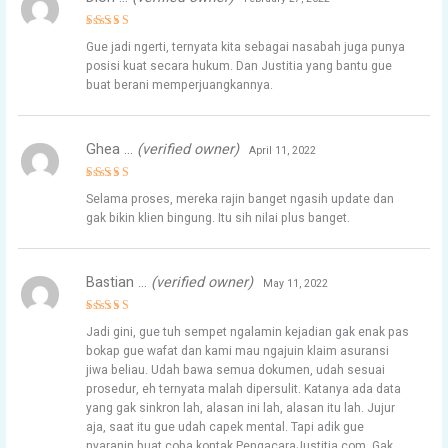
Rated
5
Gue jadi ngerti, ternyata kita sebagai nasabah juga punya
out of 5
posisi kuat secara hukum. Dan Justitia yang bantu gue
buat berani memperjuangkannya.
Ghea …
(verified owner)
April 11, 2022
Rated
4
Selama proses, mereka rajin banget ngasih update dan
out of 5
gak bikin klien bingung. Itu sih nilai plus banget.
Bastian …
(verified owner)
May 11, 2022
Rated
5
Jadi gini, gue tuh sempet ngalamin kejadian gak enak pas
out of 5
bokap gue wafat dan kami mau ngajuin klaim asuransi
jiwa beliau. Udah bawa semua dokumen, udah sesuai
prosedur, eh ternyata malah dipersulit. Katanya ada data
yang gak sinkron lah, alasan ini lah, alasan itu lah. Jujur
aja, saat itu gue udah capek mental. Tapi adik gue
nyaranin buat coba kontak PengacaraJustitia.com. Gak