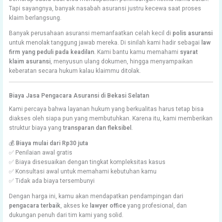
Tapi sayangnya, banyak nasabah asuransi justru kecewa saat proses
klaim berlangsung.
Banyak perusahaan asuransi memanfaatkan celah kecil di
polis asuransi
untuk menolak tanggung jawab mereka. Di sinilah kami hadir sebagai
law
firm yang peduli pada keadilan
. Kami bantu kamu memahami
syarat
klaim asuransi
, menyusun ulang dokumen, hingga menyampaikan
keberatan secara hukum kalau klaimmu ditolak.
Biaya Jasa Pengacara Asuransi di Bekasi Selatan
Kami percaya bahwa layanan hukum yang berkualitas harus tetap bisa
diakses oleh siapa pun yang membutuhkan. Karena itu, kami memberikan
struktur biaya yang
transparan dan fleksibel
.
💰
Biaya mulai dari Rp30 juta
✅ Penilaian awal gratis
✅ Biaya disesuaikan dengan tingkat kompleksitas kasus
✅ Konsultasi awal untuk memahami kebutuhan kamu
✅ Tidak ada biaya tersembunyi
Dengan harga ini, kamu akan mendapatkan pendampingan dari
pengacara terbaik
, akses ke
lawyer office
yang profesional, dan
dukungan penuh dari tim kami yang solid.