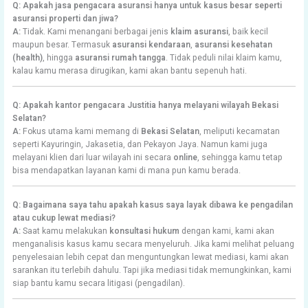
Q: Apakah jasa pengacara asuransi hanya untuk kasus besar seperti
asuransi properti dan jiwa?
A:
Tidak. Kami menangani berbagai jenis
klaim asuransi
, baik kecil
maupun besar. Termasuk
asuransi kendaraan
,
asuransi kesehatan
(health)
, hingga
asuransi rumah tangga
. Tidak peduli nilai klaim kamu,
kalau kamu merasa dirugikan, kami akan bantu sepenuh hati.
Q: Apakah kantor pengacara Justitia hanya melayani wilayah Bekasi
Selatan?
A:
Fokus utama kami memang di
Bekasi Selatan
, meliputi kecamatan
seperti Kayuringin, Jakasetia, dan Pekayon Jaya. Namun kami juga
melayani klien dari luar wilayah ini secara
online
, sehingga kamu tetap
bisa mendapatkan layanan kami di mana pun kamu berada.
Q: Bagaimana saya tahu apakah kasus saya layak dibawa ke pengadilan
atau cukup lewat mediasi?
A:
Saat kamu melakukan
konsultasi hukum
dengan kami, kami akan
menganalisis kasus kamu secara menyeluruh. Jika kami melihat peluang
penyelesaian lebih cepat dan menguntungkan lewat mediasi, kami akan
sarankan itu terlebih dahulu. Tapi jika mediasi tidak memungkinkan, kami
siap bantu kamu secara litigasi (pengadilan).