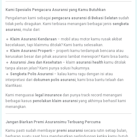
Kami Spesialis Pengacara Asuransi yang Kamu Butuhkan
Pengalaman kami sebagai
pengacara asuransi di Bekasi Selatan
sudah
tidak perlu diragukan. Kami terbiasa menangani berbagai jenis
sengketa
asuransi
, mulai dari:
🔹
Klaim Asuransi Kendaraan
– mobil atau motor kamu rusak akibat
kecelakaan, tapi klaimmu ditolak? Kami bantu selesaikan.
🔹
Klaim Asuransi Properti
– properti kamu terdampak bencana atau
kerusakan besar dan pihak asuransi lambat merespon? Kami bisa bantu.
🔹
Asuransi Jiwa dan Kesehatan
– klaim
asuransi health
kamu ditolak
tanpa alasan jelas? Kami punya solusi hukumnya.
🔹
Sengketa Polis Asuransi
– kalau kamu ragu dengan isi atau
interpretasi dari
dokumen polis asuransi
, kami bisa bantu telaah dan
klarifikasi.
Kami menguasai
legal insurance
dan punya track record menangani
berbagai kasus
penolakan klaim asuransi
yang akhirnya berhasil kami
menangkan.
Jangan Biarkan Premi Asuransimu Terbuang Percuma
Kamu pasti sudah membayar
premi asuransi
secara rutin setiap bulan,
berharap suatu saat bisa mendapatkan perlindungan ketika kamu butuh.