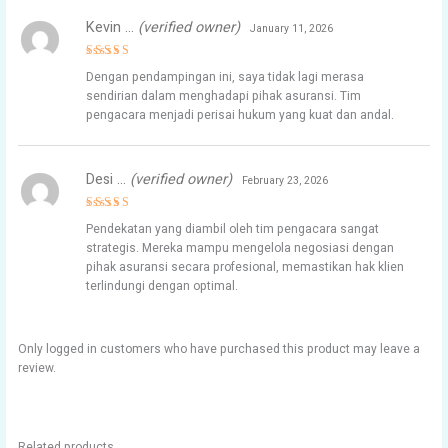
Kevin …
(verified owner)
January 11, 2026
Rated
5
Dengan pendampingan ini, saya tidak lagi merasa
out of 5
sendirian dalam menghadapi pihak asuransi. Tim
pengacara menjadi perisai hukum yang kuat dan andal.
Desi …
(verified owner)
February 23, 2026
Rated
5
Pendekatan yang diambil oleh tim pengacara sangat
out of 5
strategis. Mereka mampu mengelola negosiasi dengan
pihak asuransi secara profesional, memastikan hak klien
terlindungi dengan optimal.
Only logged in customers who have purchased this product may leave a
review.
Related products