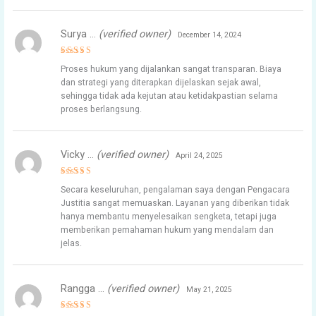
Surya …
(verified owner)
December 14, 2024
Rated
4
Proses hukum yang dijalankan sangat transparan. Biaya
out of 5
dan strategi yang diterapkan dijelaskan sejak awal,
sehingga tidak ada kejutan atau ketidakpastian selama
proses berlangsung.
Vicky …
(verified owner)
April 24, 2025
Rated
4
Secara keseluruhan, pengalaman saya dengan Pengacara
out of 5
Justitia sangat memuaskan. Layanan yang diberikan tidak
hanya membantu menyelesaikan sengketa, tetapi juga
memberikan pemahaman hukum yang mendalam dan
jelas.
Rangga …
(verified owner)
May 21, 2025