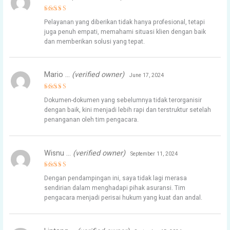
Rated
5
Pelayanan yang diberikan tidak hanya profesional, tetapi
out of 5
juga penuh empati, memahami situasi klien dengan baik
dan memberikan solusi yang tepat.
Mario …
(verified owner)
June 17, 2024
Rated
4
Dokumen-dokumen yang sebelumnya tidak terorganisir
out of 5
dengan baik, kini menjadi lebih rapi dan terstruktur setelah
penanganan oleh tim pengacara.
Wisnu …
(verified owner)
September 11, 2024
Rated
4
Dengan pendampingan ini, saya tidak lagi merasa
out of 5
sendirian dalam menghadapi pihak asuransi. Tim
pengacara menjadi perisai hukum yang kuat dan andal.