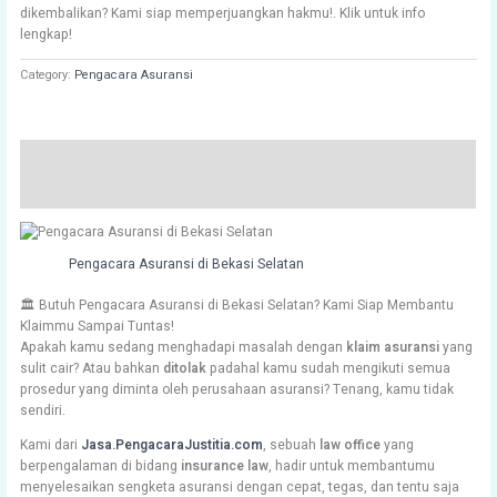
of 5
dikembalikan? Kami siap memperjuangkan hakmu!. Klik untuk info
based on
lengkap!
customer
ratings
Category:
Pengacara Asuransi
Description
Reviews (17)
Pengacara Asuransi di Bekasi Selatan
🏛️ Butuh Pengacara Asuransi di Bekasi Selatan? Kami Siap Membantu
Klaimmu Sampai Tuntas!
Apakah kamu sedang menghadapi masalah dengan
klaim asuransi
yang
sulit cair? Atau bahkan
ditolak
padahal kamu sudah mengikuti semua
prosedur yang diminta oleh perusahaan asuransi? Tenang, kamu tidak
sendiri.
Kami dari
Jasa.PengacaraJustitia.com
, sebuah
law office
yang
berpengalaman di bidang
insurance law
, hadir untuk membantumu
menyelesaikan sengketa asuransi dengan cepat, tegas, dan tentu saja