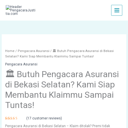
Skip
to
content
Home
/
Pengacara Asuransi
/ 🏛️ Butuh Pengacara Asuransi di Bekasi
Selatan? Kami Siap Membantu Klaimmu Sampai Tuntas!
Pengacara Asuransi
🏛️ Butuh Pengacara Asuransi
di Bekasi Selatan? Kami Siap
Membantu Klaimmu Sampai
Tuntas!
(
17
customer reviews)
Rated
17
Pengacara Asuransi di Bekasi Selatan – Klaim ditolak? Premi tidak
4.47
out