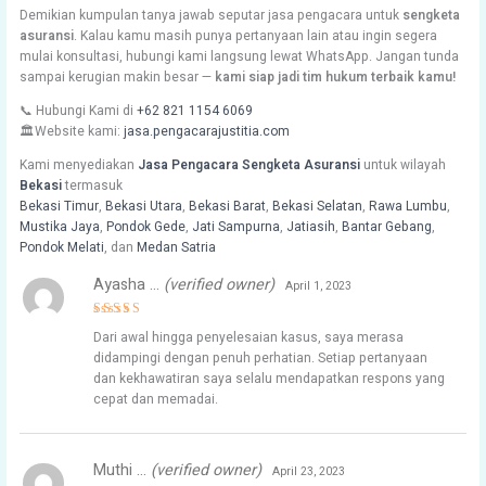
Demikian kumpulan tanya jawab seputar jasa pengacara untuk
sengketa
asuransi
. Kalau kamu masih punya pertanyaan lain atau ingin segera
mulai konsultasi, hubungi kami langsung lewat WhatsApp. Jangan tunda
sampai kerugian makin besar —
kami siap jadi tim hukum terbaik kamu!
📞 Hubungi Kami di
+62 821 1154 6069
🏛️Website kami:
jasa.pengacarajustitia.com
Kami menyediakan
Jasa Pengacara Sengketa Asuransi
untuk wilayah
Bekasi
termasuk
Bekasi Timur
,
Bekasi Utara
,
Bekasi Barat
,
Bekasi Selatan
,
Rawa Lumbu
,
Mustika Jaya
,
Pondok Gede
,
Jati Sampurna
,
Jatiasih
,
Bantar Gebang
,
Pondok Melati
, dan
Medan Satria
Ayasha …
(verified owner)
April 1, 2023
Rated
4
Dari awal hingga penyelesaian kasus, saya merasa
out of 5
didampingi dengan penuh perhatian. Setiap pertanyaan
dan kekhawatiran saya selalu mendapatkan respons yang
cepat dan memadai.
Muthi …
(verified owner)
April 23, 2023