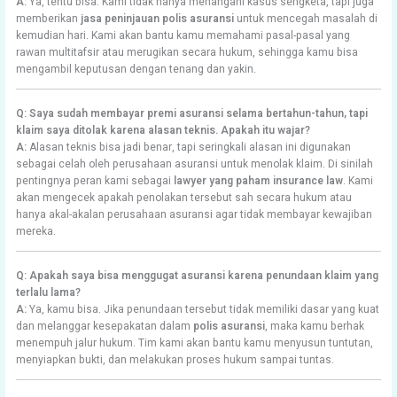
A:
Ya, tentu bisa. Kami tidak hanya menangani kasus sengketa, tapi juga
memberikan
jasa peninjauan polis asuransi
untuk mencegah masalah di
kemudian hari. Kami akan bantu kamu memahami pasal-pasal yang
rawan multitafsir atau merugikan secara hukum, sehingga kamu bisa
mengambil keputusan dengan tenang dan yakin.
Q: Saya sudah membayar premi asuransi selama bertahun-tahun, tapi
klaim saya ditolak karena alasan teknis. Apakah itu wajar?
A:
Alasan teknis bisa jadi benar, tapi seringkali alasan ini digunakan
sebagai celah oleh perusahaan asuransi untuk menolak klaim. Di sinilah
pentingnya peran kami sebagai
lawyer yang paham insurance law
. Kami
akan mengecek apakah penolakan tersebut sah secara hukum atau
hanya akal-akalan perusahaan asuransi agar tidak membayar kewajiban
mereka.
Q: Apakah saya bisa menggugat asuransi karena penundaan klaim yang
terlalu lama?
A:
Ya, kamu bisa. Jika penundaan tersebut tidak memiliki dasar yang kuat
dan melanggar kesepakatan dalam
polis asuransi
, maka kamu berhak
menempuh jalur hukum. Tim kami akan bantu kamu menyusun tuntutan,
menyiapkan bukti, dan melakukan proses hukum sampai tuntas.