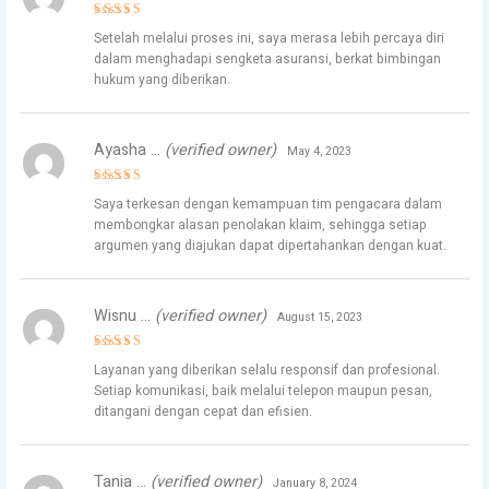
Rated
5
Setelah melalui proses ini, saya merasa lebih percaya diri
out of 5
dalam menghadapi sengketa asuransi, berkat bimbingan
hukum yang diberikan.
Ayasha …
(verified owner)
May 4, 2023
Rated
4
Saya terkesan dengan kemampuan tim pengacara dalam
out of 5
membongkar alasan penolakan klaim, sehingga setiap
argumen yang diajukan dapat dipertahankan dengan kuat.
Wisnu …
(verified owner)
August 15, 2023
Rated
4
Layanan yang diberikan selalu responsif dan profesional.
out of 5
Setiap komunikasi, baik melalui telepon maupun pesan,
ditangani dengan cepat dan efisien.
Tania …
(verified owner)
January 8, 2024