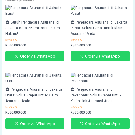
🏛️ Butuh Pengacara Asuransi di
🏛️ Pengacara Asuransi di Jakarta
Jakarta Barat? Kami Bantu Klaim
Pusat: Solusi Cepat untuk Klaim
Hakmu!
Asuransi Anda
Rated
Rp
30.000.000
Rated
Rp
30.000.000
4.77
4.73
out of 5
out of 5
Order via WhatsApp
Order via WhatsApp
🏛️ Pengacara Asuransi di Jakarta
🏛️ Pengacara Asuransi di
Utara: Solusi Cepat untuk Klaim
Pekanbaru: Solusi Cepat untuk
Asuransi Anda
Klaim Hak Asuransi Anda
Rated
Rp
30.000.000
Rated
Rp
30.000.000
4.73
4.72
out of 5
out of 5
Order via WhatsApp
Order via WhatsApp