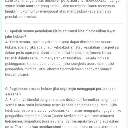
kami akan menganalisis
dokumen polis asuransi
, mencocokkan dengan
syarat klaim asuransi
yang berlaku, dan membantu kamu menyusun
langkah hukum untuk menggugat atau mengajukan keberatan atas
penolakan tersebut.
Q: Apakah semua penolakan klaim asuransi bisa diselesaikan lewat
jalur hukum?
A:
Tidak semua, tapi banyak kasus yang dapat diselesaikan secara
hukum, apalagi jika ada unsur ketidakadilan atau kesalahan interpretasi
dalam
polis asuransi
. Kami akan menilai kekuatan dokumen kamu
terlebih dahulu sebelum menyarankan tindakan. Jika ada indikasi
pelanggaran, kamu bisa menempuh jalur
sengketa asuransi
melalui
pengadilan, mediasi, atau alternatif penyelesaian sengketa lainnya
bersama kami.
Q: Bagaimana proses hukum jika saya ingin menggugat perusahaan
asuransi?
A:
Prosesnya dimulai dengan
analisis dokumen
, kemudian pengiriman
somasi atau surat keberatan resmi kepada perusahaan asuransi. Jika
tidak ada respons atau penyelesaian, kami akan mengajukan gugatan ke
pengadilan negeri atau BMAI (Badan Mediasi dan Arbitrase Asuransi
Indonesia), tergantung jenis asuransi dan kesepakatan yang ada dalam
polis
. Tim kami akan mendampingi kamu sepanjang proses, termasuk