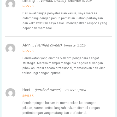
Lintang …
(verified owner)
September 15, 2024
Rated
5
Dari awal hingga penyelesaian kasus, saya merasa
out of 5
didampingi dengan penuh perhatian. Setiap pertanyaan
dan kekhawatiran saya selalu mendapatkan respons yang
cepat dan memadai.
Alvin …
(verified owner)
November 2, 2024
Rated
5
Pendekatan yang diambil oleh tim pengacara sangat
out of 5
strategis. Mereka mampu mengelola negosiasi dengan
pihak asuransi secara profesional, memastikan hak klien
terlindungi dengan optimal.
Hani …
(verified owner)
December 6, 2024
Rated
5
Pendampingan hukum ini memberikan ketenangan
out of 5
pikiran, karena setiap langkah hukum diambil dengan
pertimbangan yang matang dan profesional.