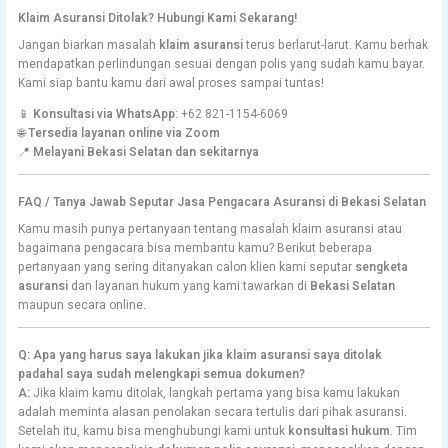
Klaim Asuransi Ditolak? Hubungi Kami Sekarang!
Jangan biarkan masalah
klaim asuransi
terus berlarut-larut. Kamu berhak
mendapatkan perlindungan sesuai dengan polis yang sudah kamu bayar.
Kami siap bantu kamu dari awal proses sampai tuntas!
📱
Konsultasi via WhatsApp
: +62 821-1154-6069
🌐
Tersedia layanan online via Zoom
📍
Melayani Bekasi Selatan dan sekitarnya
FAQ / Tanya Jawab Seputar Jasa Pengacara Asuransi di Bekasi Selatan
Kamu masih punya pertanyaan tentang masalah klaim asuransi atau
bagaimana pengacara bisa membantu kamu? Berikut beberapa
pertanyaan yang sering ditanyakan calon klien kami seputar
sengketa
asuransi
dan layanan hukum yang kami tawarkan di
Bekasi Selatan
maupun secara online.
Q: Apa yang harus saya lakukan jika klaim asuransi saya ditolak
padahal saya sudah melengkapi semua dokumen?
A:
Jika klaim kamu ditolak, langkah pertama yang bisa kamu lakukan
adalah meminta alasan penolakan secara tertulis dari pihak asuransi.
Setelah itu, kamu bisa menghubungi kami untuk
konsultasi hukum
. Tim