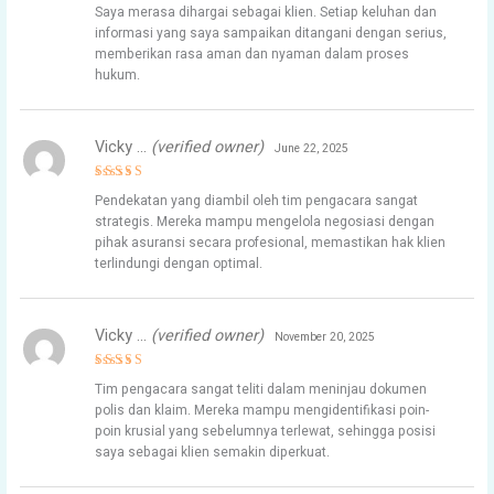
Rated
4
Saya merasa dihargai sebagai klien. Setiap keluhan dan
out of 5
informasi yang saya sampaikan ditangani dengan serius,
memberikan rasa aman dan nyaman dalam proses
hukum.
Vicky …
(verified owner)
June 22, 2025
Rated
5
Pendekatan yang diambil oleh tim pengacara sangat
out of 5
strategis. Mereka mampu mengelola negosiasi dengan
pihak asuransi secara profesional, memastikan hak klien
terlindungi dengan optimal.
Vicky …
(verified owner)
November 20, 2025
Rated
4
Tim pengacara sangat teliti dalam meninjau dokumen
out of 5
polis dan klaim. Mereka mampu mengidentifikasi poin-
poin krusial yang sebelumnya terlewat, sehingga posisi
saya sebagai klien semakin diperkuat.