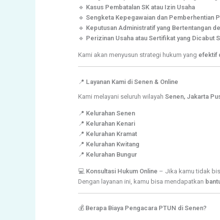
🔹
Kasus Pembatalan SK atau Izin Usaha
🔹
Sengketa Kepegawaian dan Pemberhentian PN
🔹
Keputusan Administratif yang Bertentangan 
🔹
Perizinan Usaha atau Sertifikat yang Dicabut 
Kami akan menyusun strategi hukum yang
efektif
📍
Layanan Kami di Senen & Online
Kami melayani seluruh wilayah
Senen, Jakarta Pu
📍
Kelurahan Senen
📍
Kelurahan Kenari
📍
Kelurahan Kramat
📍
Kelurahan Kwitang
📍
Kelurahan Bungur
💻
Konsultasi Hukum Online
– Jika kamu tidak bi
Dengan layanan ini, kamu bisa mendapatkan
bant
💰
Berapa Biaya Pengacara PTUN di Senen?