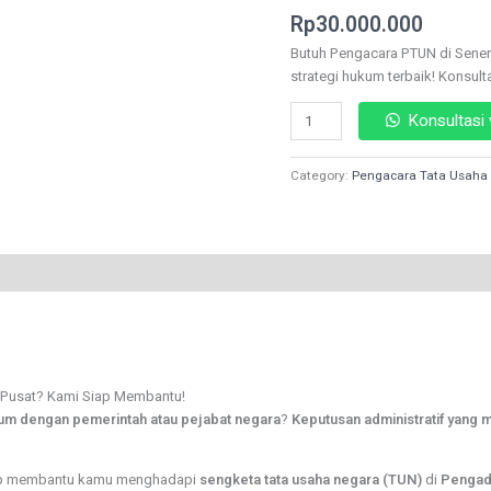
Rated
39
Membantu!
Rp
30.000.000
4.41
out
quantity
of 5
Butuh Pengacara PTUN di Sene
based on
customer
strategi hukum terbaik! Konsult
ratings
Konsultasi
Category:
Pengacara Tata Usaha
a Pusat? Kami Siap Membantu!
um dengan pemerintah atau pejabat negara
?
Keputusan administratif yang 
p membantu kamu menghadapi
sengketa tata usaha negara (TUN)
di
Pengadi