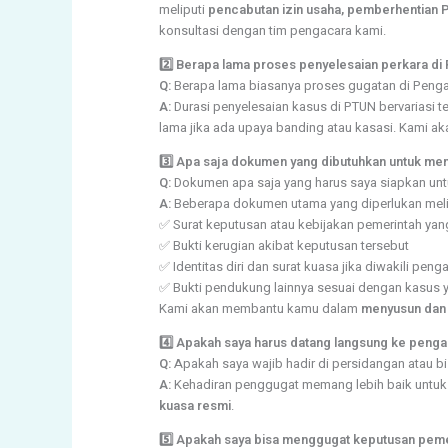
meliputi
pencabutan izin usaha, pemberhentian PN
konsultasi dengan tim pengacara kami.
2️⃣ Berapa lama proses penyelesaian perkara d
Q:
Berapa lama biasanya proses gugatan di Penga
A:
Durasi penyelesaian kasus di PTUN bervariasi t
lama jika ada upaya banding atau kasasi. Kami a
3️⃣ Apa saja dokumen yang dibutuhkan untuk m
Q:
Dokumen apa saja yang harus saya siapkan un
A:
Beberapa dokumen utama yang diperlukan meli
✅ Surat keputusan atau kebijakan pemerintah yan
✅ Bukti kerugian akibat keputusan tersebut
✅ Identitas diri dan surat kuasa jika diwakili peng
✅ Bukti pendukung lainnya sesuai dengan kasus 
Kami akan membantu kamu dalam
menyusun dan 
4️⃣ Apakah saya harus datang langsung ke penga
Q:
Apakah saya wajib hadir di persidangan atau bi
A:
Kehadiran penggugat memang lebih baik untuk 
kuasa resmi
.
5️⃣ Apakah saya bisa menggugat keputusan peme