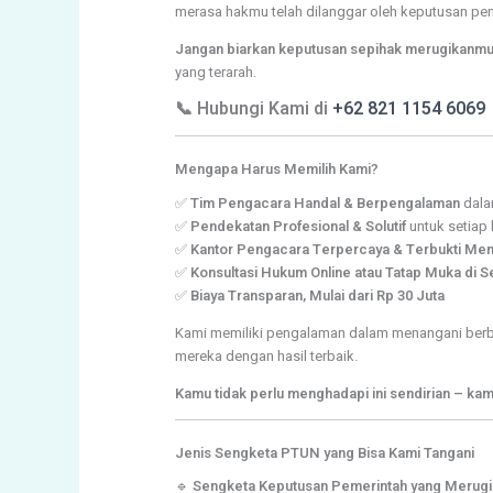
merasa hakmu telah dilanggar oleh keputusan pem
Jangan biarkan keputusan sepihak merugikanmu
yang terarah.
📞 Hubungi Kami di
+62 821 1154 6069
Mengapa Harus Memilih Kami?
✅
Tim Pengacara Handal & Berpengalaman
dala
✅
Pendekatan Profesional & Solutif
untuk setiap
✅
Kantor Pengacara Terpercaya & Terbukti Men
✅
Konsultasi Hukum Online atau Tatap Muka di 
✅
Biaya Transparan, Mulai dari Rp 30 Juta
Kami memiliki pengalaman dalam menangani ber
mereka dengan hasil terbaik.
Kamu tidak perlu menghadapi ini sendirian – k
Jenis Sengketa PTUN yang Bisa Kami Tangani
🔹
Sengketa Keputusan Pemerintah yang Merug