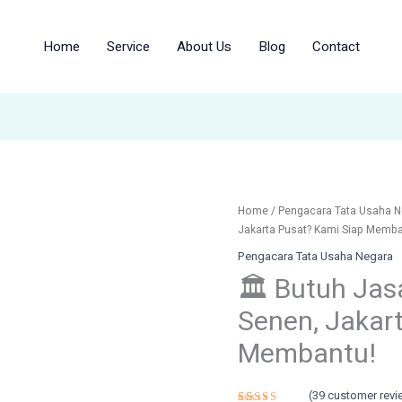
Home
Service
About Us
Blog
Contact
🏛️
Home
/
Pengacara Tata Usaha N
Butuh
Jakarta Pusat? Kami Siap Memba
Jasa
Pengacara Tata Usaha Negara
Pengacara
🏛️ Butuh Ja
PTUN
di
Senen, Jakar
Senen,
Jakarta
Membantu!
Pusat?
Kami
(
39
customer revi
Siap