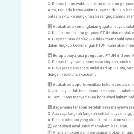
Q:
Berapa batas waktu untuk mengajukan gugatan
A:
Ya, tapi ada
batas waktu
! Gugatan di PTUN har
batas waktu, kemungkinan besar gugatanmu akan 
6️⃣ Apakah ada kemungkinan gugatan saya ditol
Q:
Dalam kondisi apa gugatan PTUN bisa ditolak 
A:
Gugatan bisa ditolak jika
tidak memenuhi syarat
dalam lingkup kewenangan PTUN. Kami akan
meng
7️⃣ Berapa biaya jasa pengacara PTUN di Senen
Q:
Berapa biaya yang harus saya siapkan untuk 
A:
Biaya jasa pengacara
mulai dari Rp 30 juta
, te
dengan kebutuhan kasusmu.
8️⃣ Apakah ada opsi konsultasi hukum secara onl
Q:
Jika saya tidak bisa datang ke kantor, apakah s
A:
Tentu! Kami menyediakan
konsultasi hukum on
9️⃣ Bagaimana tahapan setelah saya menyewa j
Q:
Apa saja langkah-langkah setelah saya mengg
A:
Berikut tahapan yang akan kami lakukan setel
1️⃣
Konsultasi awal
untuk memahami kasusmu.
2️⃣
Analisis hukum
dan penyusunan dokumen guga