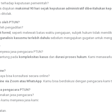
 terhadap keputusan pemerintah?
us diajukan
maksimal 90 hari sejak keputusan administratif diberitahukan kep
ditolak.
ak oleh PTUN?
oleh pengadilan?
 formil
, seperti melewati batas waktu pengajuan, subjek hukum tidak memili
analisis kasusmu terlebih dahulu
sebelum mengajukan gugatan untuk menghin
?
menyewa jasa pengacara PTUN?
rgantung pada
kompleksitas kasus
dan
durasi proses hukum
. Kami menawark
ine?
aya bisa konsultasi secara online?
line via Zoom atau WhatsApp
. Kamu bisa berdiskusi dengan pengacara kami t
asa pengacara PTUN?
unakan jasa pengacara?
ah kamu menyewa jasa kami:
tan.