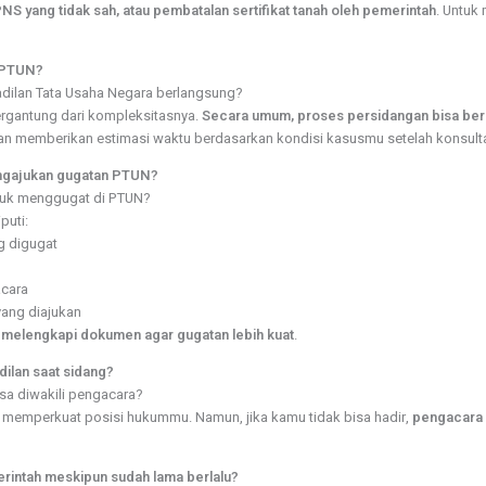
S yang tidak sah, atau pembatalan sertifikat tanah oleh pemerintah
. Untuk
i PTUN?
dilan Tata Usaha Negara berlangsung?
ergantung dari kompleksitasnya.
Secara umum, proses persidangan bisa berl
kan memberikan estimasi waktu berdasarkan kondisi kasusmu setelah konsulta
engajukan gugatan PTUN?
tuk menggugat di PTUN?
puti:
g digugat
acara
yang diajukan
melengkapi dokumen agar gugatan lebih kuat
.
dilan saat sidang?
sa diwakili pengacara?
memperkuat posisi hukummu. Namun, jika kamu tidak bisa hadir,
pengacara 
rintah meskipun sudah lama berlalu?