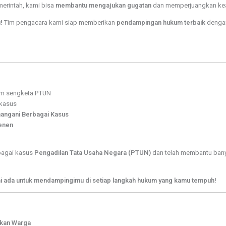
erintah, kami bisa
membantu mengajukan gugatan
dan memperjuangkan kea
!
Tim pengacara kami siap memberikan
pendampingan hukum terbaik
dengan
m sengketa PTUN
 kasus
angani Berbagai Kasus
Senen
bagai kasus
Pengadilan Tata Usaha Negara (PTUN)
dan telah membantu banya
ami ada untuk mendampingimu di setiap langkah hukum yang kamu tempuh!
ikan Warga