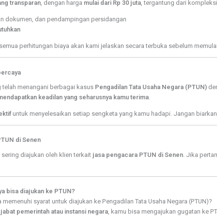
ng transparan
, dengan harga
mulai dari Rp 30 juta
, tergantung dari kompleks
pan dokumen, dan pendampingan persidangan
utuhkan
 semua perhitungan biaya akan kami jelaskan secara terbuka sebelum memula
percaya
 telah menangani berbagai kasus
Pengadilan Tata Usaha Negara (PTUN)
den
mendapatkan keadilan yang seharusnya kamu terima
.
ktif
untuk menyelesaikan setiap sengketa yang kamu hadapi. Jangan biarkan
PTUN di Senen
ring diajukan oleh klien terkait
jasa pengacara PTUN di Senen
. Jika perta
ya bisa diajukan ke PTUN?
memenuhi syarat untuk diajukan ke Pengadilan Tata Usaha Negara (PTUN)?
jabat pemerintah atau instansi negara
, kamu bisa mengajukan gugatan ke PT