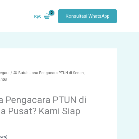
Konsultasi WhatsApp
Rp
0
egara
/ 🏛️ Butuh Jasa Pengacara PTUN di Senen,
ntu!
sa Pengacara PTUN di
ta Pusat? Kami Siap
ews)