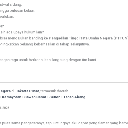
dwal sidang.
ngga putusan keluar.
perlukan.
UN?
sih ada upaya hukum lain?
u bisa mengajukan
banding ke Pengadilan Tinggi Tata Usaha Negara (PTTUN
ningkatkan peluang keberhasilan di tahap selanjutnya.
jangan ragu untuk berkonsultasi langsung dengan tim kami.
Negara
di
Jakarta Pusat
,
termasuk daerah
•
Kemayoran
•
Sawah Besar
•
Senen
•
Tanah Abang
, 2023
k puas sama pengacaranya, tapi untungnya aku dapat pengalaman yang berbeda.