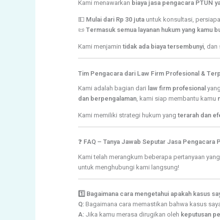
Kami menawarkan
biaya jasa pengacara PTUN ya
💵
Mulai dari Rp 30 juta
untuk konsultasi, persia
📜
Termasuk semua layanan hukum yang kamu b
Kami menjamin
tidak ada biaya tersembunyi
, dan
Tim Pengacara dari Law Firm Profesional & Ter
Kami adalah bagian dari
law firm profesional
yang
dan berpengalaman
, kami siap membantu kamu
Kami memiliki strategi hukum yang
terarah dan efe
❓
FAQ – Tanya Jawab Seputar Jasa Pengacara 
Kami telah merangkum beberapa pertanyaan yang se
untuk menghubungi kami langsung!
1️⃣ Bagaimana cara mengetahui apakah kasus sa
Q:
Bagaimana cara memastikan bahwa kasus saya 
A:
Jika kamu merasa dirugikan oleh
keputusan pe