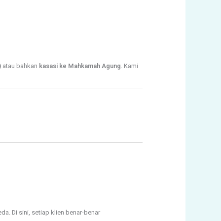
)
atau bahkan
kasasi ke Mahkamah Agung
. Kami
 Di sini, setiap klien benar-benar