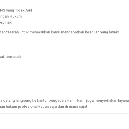
S yang Tidak Adil
dengan Hukum
Sepihak
 dan terarah
untuk memastikan kamu mendapatkan
keadilan yang layak!
sat
, termasuk:
sa datang langsung ke kantor pengacara kami,
kami juga menyediakan layana
uan hukum profesional kapan saja dan di mana saja!