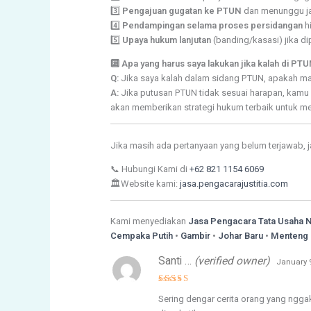
3️⃣
Pengajuan gugatan ke PTUN
dan menunggu ja
4️⃣
Pendampingan selama proses persidangan
hi
5️⃣
Upaya hukum lanjutan
(banding/kasasi) jika di
🔟 Apa yang harus saya lakukan jika kalah di PT
Q:
Jika saya kalah dalam sidang PTUN, apakah ma
A:
Jika putusan PTUN tidak sesuai harapan, kam
akan memberikan strategi hukum terbaik untuk me
Jika masih ada pertanyaan yang belum terjawab, 
📞 Hubungi Kami di
+62 821 1154 6069
🏛️Website kami:
jasa.pengacarajustitia.com
Kami menyediakan
Jasa Pengacara Tata Usaha 
Cempaka Putih
•
Gambir
•
Johar Baru
•
Menteng
Santi …
(verified owner)
January 9
Rated
5
Sering dengar cerita orang yang ngga
out of 5