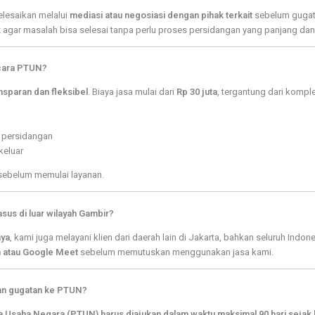
elesaikan melalui
mediasi atau negosiasi dengan pihak terkait
sebelum gugat
k
agar masalah bisa selesai tanpa perlu proses persidangan yang panjang dan
acara PTUN?
nsparan dan fleksibel
. Biaya jasa mulai dari
Rp 30 juta
, tergantung dari komp
 persidangan
keluar
 sebelum memulai layanan.
us di luar wilayah Gambir?
nya
, kami juga melayani klien dari daerah lain di Jakarta, bahkan seluruh Indon
m atau Google Meet
sebelum memutuskan menggunakan jasa kami.
kan gugatan ke PTUN?
a Usaha Negara (PTUN) harus diajukan dalam waktu maksimal 90 hari sejak k