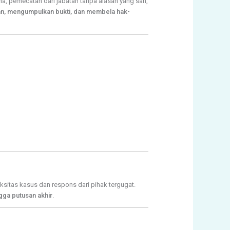
a, pemecatan dari jabatan tanpa alasan yang sah,
n, mengumpulkan bukti, dan membela hak-
ksitas kasus dan respons dari pihak tergugat.
ngga putusan akhir
.