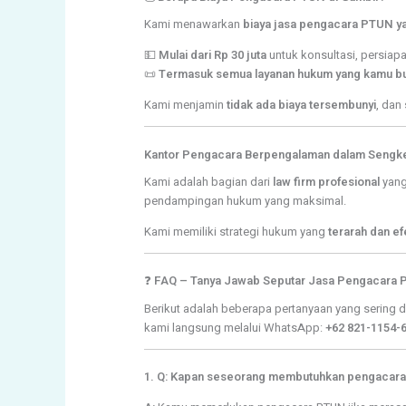
Kami menawarkan
biaya jasa pengacara PTUN ya
💵
Mulai dari Rp 30 juta
untuk konsultasi, persia
📜
Termasuk semua layanan hukum yang kamu b
Kami menjamin
tidak ada biaya tersembunyi
, dan
Kantor Pengacara Berpengalaman dalam Sengk
Kami adalah bagian dari
law firm profesional
yang
pendampingan hukum yang maksimal.
Kami memiliki strategi hukum yang
terarah dan efe
❓
FAQ – Tanya Jawab Seputar Jasa Pengacara 
Berikut adalah beberapa pertanyaan yang sering 
kami langsung melalui WhatsApp:
+62 821-1154-
1. Q: Kapan seseorang membutuhkan pengacara