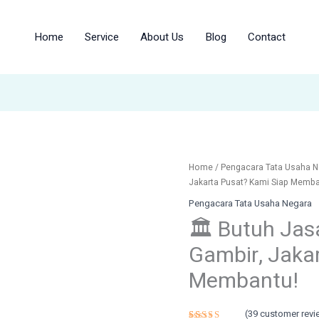
Home
Service
About Us
Blog
Contact
🏛️
Home
/
Pengacara Tata Usaha N
Butuh
Jakarta Pusat? Kami Siap Memba
Jasa
Pengacara Tata Usaha Negara
Pengacara
🏛️ Butuh Ja
PTUN
di
Gambir, Jaka
Gambir,
Jakarta
Membantu!
Pusat?
Kami
(
39
customer revi
Siap