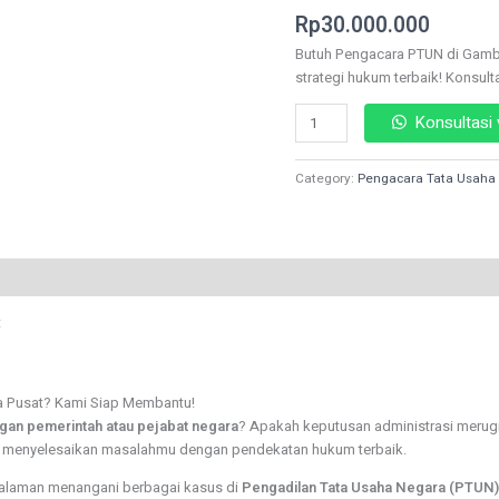
Rated
39
Membantu!
Rp
30.000.000
4.46
out
quantity
of 5
Butuh Pengacara PTUN di Gamb
based on
customer
strategi hukum terbaik! Konsult
ratings
Konsultasi
Category:
Pengacara Tata Usaha
ta Pusat? Kami Siap Membantu!
gan pemerintah atau pejabat negara
? Apakah keputusan administrasi merug
menyelesaikan masalahmu dengan pendekatan hukum terbaik.
galaman menangani berbagai kasus di
Pengadilan Tata Usaha Negara (PTUN)