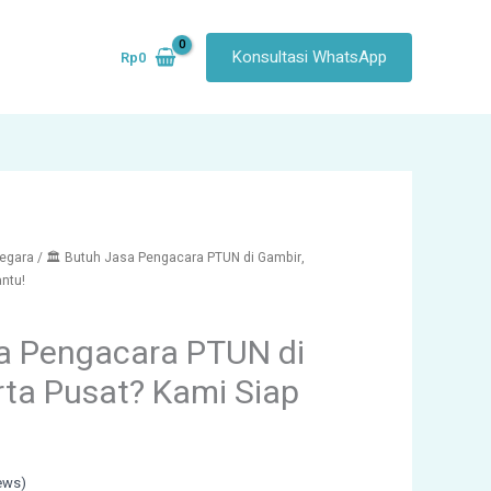
Konsultasi WhatsApp
Rp
0
egara
/ 🏛️ Butuh Jasa Pengacara PTUN di Gambir,
ntu!
sa Pengacara PTUN di
rta Pusat? Kami Siap
ews)