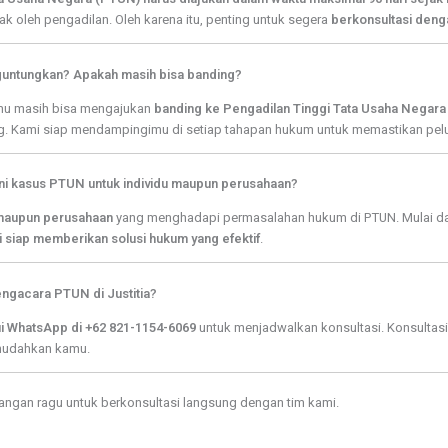
ak oleh pengadilan. Oleh karena itu, penting untuk segera
berkonsultasi den
guntungkan? Apakah masih bisa banding?
mu masih bisa mengajukan
banding ke Pengadilan Tinggi Tata Usaha Negar
ng. Kami siap mendampingimu di setiap tahapan hukum untuk memastikan pe
ani kasus PTUN untuk individu maupun perusahaan?
u maupun perusahaan
yang menghadapi permasalahan hukum di PTUN. Mulai dar
 siap memberikan solusi hukum yang efektif
.
engacara PTUN di Justitia?
i WhatsApp di +62 821-1154-6069
untuk menjadwalkan konsultasi. Konsultasi
udahkan kamu.
jangan ragu untuk berkonsultasi langsung dengan tim kami.