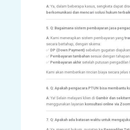
A:
Ya, dalam beberapa kasus, sengketa dapat dis
berkomunikasi dan mencari solusi hukum terbai
5. Q: Bagaimana sistem pembayaran jasa peng
A:
Kami menerapkan sistem pembayaran yang
tra
secara bertahap, dengan skema:
✅
DP (Down Payment)
sebelum gugatan diajukan
✅
Pembayaran tambahan
sesuai dengan tahapan
✅
Pembayaran akhir
setelah putusan pengadilan 
Kami akan memberikan rincian biaya secara jelas
6. Q: Apakah pengacara PTUN bisa membantu kas
A:
Ya! Selain melayani klien di
Gambir dan sekitar
menggunakan layanan
konsultasi online via Zoo
7. Q: Apakah ada batasan waktu untuk mengaju
A:
Ya, menurut hukum, gugatan ke
Pengadilan Tat