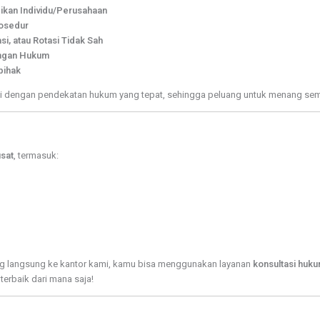
ikan Individu/Perusahaan
rosedur
, atau Rotasi Tidak Sah
engan Hukum
pihak
i dengan pendekatan hukum yang tepat, sehingga peluang untuk menang sem
sat
, termasuk:
ng langsung ke kantor kami, kamu bisa menggunakan layanan
konsultasi huk
erbaik dari mana saja!