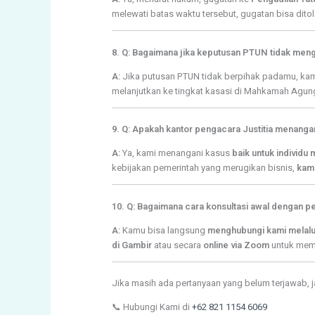
melewati batas waktu tersebut, gugatan bisa ditol
8. Q: Bagaimana jika keputusan PTUN tidak men
A:
Jika putusan PTUN tidak berpihak padamu, ka
melanjutkan ke tingkat kasasi di Mahkamah Agu
9. Q: Apakah kantor pengacara Justitia menang
A:
Ya, kami menangani kasus
baik untuk individ
kebijakan pemerintah yang merugikan bisnis,
kami
10. Q: Bagaimana cara konsultasi awal dengan p
A:
Kamu bisa langsung
menghubungi kami melalu
di Gambir
atau secara
online via Zoom
untuk mem
Jika masih ada pertanyaan yang belum terjawab, 
📞 Hubungi Kami di
+62 821 1154 6069