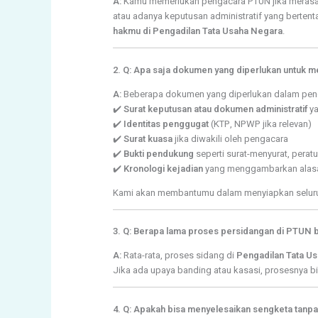
A:
Kamu memerlukan pengacara PTUN jika merasa di
atau adanya keputusan administratif yang bert
hakmu di Pengadilan Tata Usaha Negara
.
2. Q: Apa saja dokumen yang diperlukan untuk 
A:
Beberapa dokumen yang diperlukan dalam penga
✔️
Surat keputusan atau dokumen administratif
ya
✔️
Identitas penggugat
(KTP, NPWP jika relevan)
✔️
Surat kuasa
jika diwakili oleh pengacara
✔️
Bukti pendukung
seperti surat-menyurat, perat
✔️
Kronologi kejadian
yang menggambarkan alasa
Kami akan membantumu dalam menyiapkan seluru
3. Q: Berapa lama proses persidangan di PTUN 
A:
Rata-rata, proses sidang di
Pengadilan Tata Us
Jika ada upaya banding atau kasasi, prosesnya
4. Q: Apakah bisa menyelesaikan sengketa tanpa