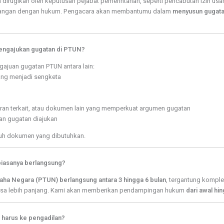
rugikan oleh keputusan pejabat pemerintahan, seperti pencabutan izin usah
entangan dengan hukum. Pengacara akan membantumu dalam
menyusun gugata
mengajukan gugatan di PTUN?
juan gugatan PTUN antara lain:
ng menjadi sengketa
uran terkait, atau dokumen lain yang memperkuat argumen gugatan
n gugatan diajukan
h dokumen yang dibutuhkan.
biasanya berlangsung?
aha Negara (PTUN) berlangsung antara 3 hingga 6 bulan
, tergantung komple
 bisa lebih panjang. Kami akan memberikan pendampingan hukum
dari awal hi
 harus ke pengadilan?