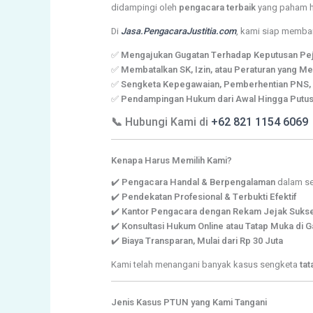
didampingi oleh
pengacara terbaik
yang paham h
Di
Jasa.PengacaraJustitia.com
, kami siap memba
✅
Mengajukan Gugatan Terhadap Keputusan Pej
✅
Membatalkan SK, Izin, atau Peraturan yang Me
✅
Sengketa Kepegawaian, Pemberhentian PNS, 
✅
Pendampingan Hukum dari Awal Hingga Putus
📞 Hubungi Kami di
+62 821 1154 6069
Kenapa Harus Memilih Kami?
✔️
Pengacara Handal & Berpengalaman
dalam s
✔️
Pendekatan Profesional & Terbukti Efektif
✔️
Kantor Pengacara dengan Rekam Jejak Suks
✔️
Konsultasi Hukum Online atau Tatap Muka di 
✔️
Biaya Transparan, Mulai dari Rp 30 Juta
Kami telah menangani banyak kasus sengketa
tat
Jenis Kasus PTUN yang Kami Tangani