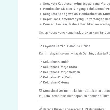
🔹
Sengketa Keputusan Administrasi yang Merug
🔹
Pembatalan SK atau Izin yang Tidak Sesuai P
🔹
Sengketa Kepegawaian: Pemberhentian, Mutasi
🔹
Keputusan Pemerintah yang Bertentangan d
🔹
Pencabutan Izin Usaha & Sertifikat secara Se
Setiap kasus yang kamu hadapi akan kami tangan
📍
Layanan Kami di Gambir & Online
Kami melayani seluruh wilayah
Gambir, Jakarta Pu
📍
Kelurahan Gambir
📍
Kelurahan Petojo Utara
📍
Kelurahan Petojo Selatan
📍
Kelurahan Duri Pulo
📍
Kelurahan Cideng
💻
Konsultasi Online
– Jika kamu tidak bisa data
ini, kamu tetap bisa mendapatkan bantuan hukum t
💰
Berapa Biaya Pengacara PTUN di Gambir?