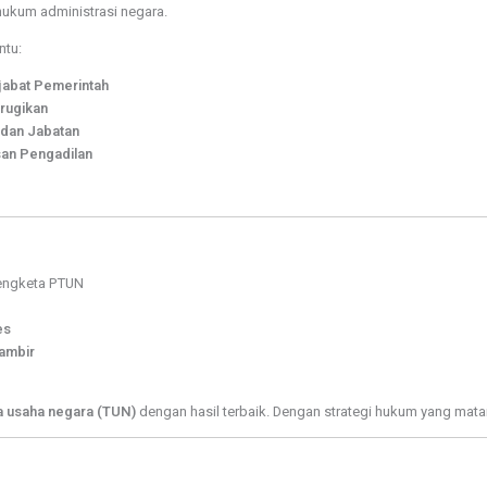
ukum administrasi negara.
ntu:
abat Pemerintah
rugikan
dan Jabatan
an Pengadilan
engketa PTUN
es
Gambir
a usaha negara (TUN)
dengan hasil terbaik. Dengan strategi hukum yang mat