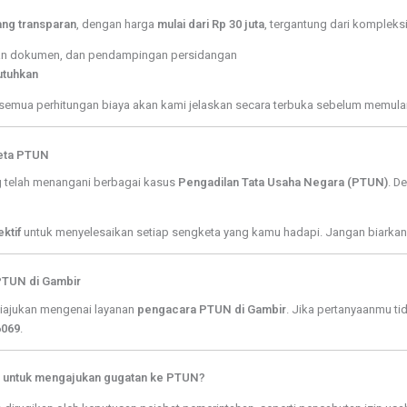
ng transparan
, dengan harga
mulai dari Rp 30 juta
, tergantung dari kompleks
pan dokumen, dan pendampingan persidangan
utuhkan
 semua perhitungan biaya akan kami jelaskan secara terbuka sebelum memula
eta PTUN
 telah menangani berbagai kasus
Pengadilan Tata Usaha Negara (PTUN)
. D
ktif
untuk menyelesaikan setiap sengketa yang kamu hadapi. Jangan biarkan
PTUN di Gambir
diajukan mengenai layanan
pengacara PTUN di Gambir
. Jika pertanyaanmu ti
6069
.
 untuk mengajukan gugatan ke PTUN?