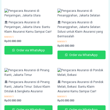
🏛️ Pengacara Asuransi di
🏛️ Pengacara Asuransi di
Penjaringan, Jakarta Utara: Bantu
Pesanggrahan, Jakarta Selatan:
Klaim Asuransi Kamu Sampai Cair!
Solusi untuk Klaim Asuransi yang
Bermasalah
Rated
Rp
30.000.000
4.76
Rated
Rp
30.000.000
out of 5
4.72
Order via WhatsApp
out of 5
Order via WhatsApp
🏛️ Pengacara Asuransi di Pinang
🏛️ Pengacara Asuransi di Pondok
Ranti, Jakarta Timur: Solusi Klaim
Melati, Bekasi: Bantu Klaim
Ditolak & Sengketa Asuransi
Asuransi Kamu Sampai Cair!
Rated
Rp
30.000.000
Rated
Rp
30.000.000
4.70
4.64
out of 5
out of 5
Order via WhatsApp
Order via WhatsApp