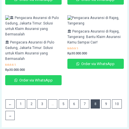
🏛️ Pengacara Asuransi di Rajeg,
Tangerang: Bantu Klaim Asuransi
🏛️ Pengacara Asuransi di Pulo
Kamu Sampai Cair!
Gadung, Jakarta Timur: Solusi
untuk Klaim Asuransi yang
Rated
Rp
30.000.000
4.41
Bermasalah
out of 5
Order via WhatsApp
Rated
Rp
30.000.000
4.66
out of 5
Order via WhatsApp
←
1
2
3
…
5
6
7
8
9
10
→