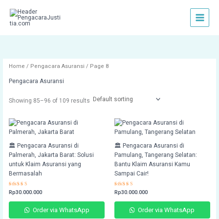
Skip
to
content
Home
/
Pengacara Asuransi
/ Page 8
Pengacara Asuransi
Showing 85–96 of 109 results
🏛️ Pengacara Asuransi di
🏛️ Pengacara Asuransi di
Palmerah, Jakarta Barat: Solusi
Pamulang, Tangerang Selatan:
untuk Klaim Asuransi yang
Bantu Klaim Asuransi Kamu
Bermasalah
Sampai Cair!
Rated
Rp
30.000.000
Rated
Rp
30.000.000
4.82
4.59
out of 5
out of 5
Order via WhatsApp
Order via WhatsApp