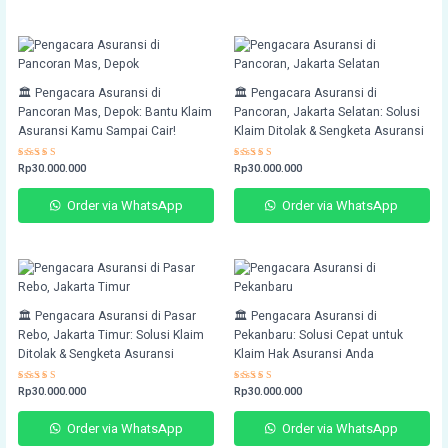
🏛️ Pengacara Asuransi di
🏛️ Pengacara Asuransi di
Pancoran Mas, Depok: Bantu Klaim
Pancoran, Jakarta Selatan: Solusi
Asuransi Kamu Sampai Cair!
Klaim Ditolak & Sengketa Asuransi
Rated
Rp
30.000.000
Rated
Rp
30.000.000
4.72
4.71
out of 5
out of 5
Order via WhatsApp
Order via WhatsApp
🏛️ Pengacara Asuransi di Pasar
🏛️ Pengacara Asuransi di
Rebo, Jakarta Timur: Solusi Klaim
Pekanbaru: Solusi Cepat untuk
Ditolak & Sengketa Asuransi
Klaim Hak Asuransi Anda
Rated
Rp
30.000.000
Rated
Rp
30.000.000
4.63
4.72
out of 5
out of 5
Order via WhatsApp
Order via WhatsApp