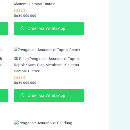
Klaimmu Sampai Tuntas!
Rated
Rp
30.000.000
4.74
out of 5
Order via WhatsApp
ah
🏛️ Butuh Pengacara Asuransi di Tapos,
mu
Depok? Kami Siap Membantu Klaimmu
Sampai Tuntas!
Rated
Rp
30.000.000
4.69
out of 5
Order via WhatsApp