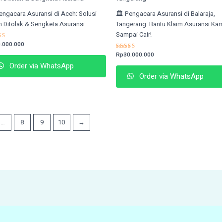
Pengacara Asuransi di Aceh: Solusi
🏛️ Pengacara Asuransi di Balaraja,
m Ditolak & Sengketa Asuransi
Tangerang: Bantu Klaim Asuransi Ka
Sampai Cair!
ed
.000.000
2
Rated
Rp
30.000.000
of 5
4.65
Order via WhatsApp
out of 5
Order via WhatsApp
…
8
9
10
→