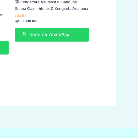
🏛️ Pengacara Asuransi di Bandung:
Solusi Klaim Ditolak & Sengketa Asuransi
mu
Rated
Rp
30.000.000
4.74
out of 5
Order via WhatsApp