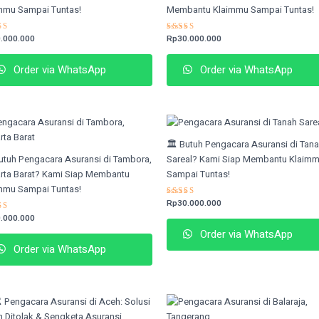
mmu Sampai Tuntas!
Membantu Klaimmu Sampai Tuntas!
ed
.000.000
Rated
Rp
30.000.000
9
4.53
of 5
out of 5
Order via WhatsApp
Order via WhatsApp
🏛️ Butuh Pengacara Asuransi di Tan
Butuh Pengacara Asuransi di Tambora,
Sareal? Kami Siap Membantu Klaim
rta Barat? Kami Siap Membantu
Sampai Tuntas!
mmu Sampai Tuntas!
Rated
Rp
30.000.000
4.66
ed
.000.000
out of 5
4
Order via WhatsApp
of 5
Order via WhatsApp