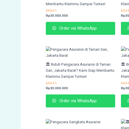
Membantu Klaimmu Sampai Tuntas!
Klai
Rated
Rp
30.000.000
Rat
Rp
30
4.59
4.2
out of 5
out 
Order via WhatsApp
🏛️ Butuh Pengacara Asuransi di Taman
🏛️ 
Sari, Jakarta Barat? Kami Siap Membantu
Jaka
Klaimmu Sampai Tuntas!
Klai
Rated
Rp
30.000.000
Rat
Rp
30
4.82
4.7
out of 5
out 
Order via WhatsApp