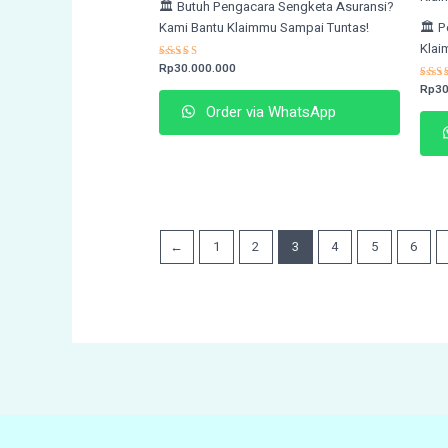
🏛️ Butuh Pengacara Sengketa Asuransi?
Kami Bantu Klaimmu Sampai Tuntas!
🏛️ 
Klai
Rated
Rp
30.000.000
4.75
Rat
Rp
30
out of 5
4.7
Order via WhatsApp
out 
←
1
2
3
4
5
6