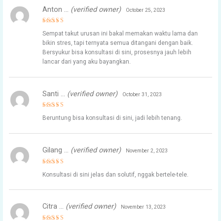
Anton …
(verified owner)
October 25, 2023
Rated
5
Sempat takut urusan ini bakal memakan waktu lama dan
out of 5
bikin stres, tapi ternyata semua ditangani dengan baik.
Bersyukur bisa konsultasi di sini, prosesnya jauh lebih
lancar dari yang aku bayangkan.
Santi …
(verified owner)
October 31, 2023
Rated
5
Beruntung bisa konsultasi di sini, jadi lebih tenang.
out of 5
Gilang …
(verified owner)
November 2, 2023
Rated
4
Konsultasi di sini jelas dan solutif, nggak bertele-tele.
out of 5
Citra …
(verified owner)
November 13, 2023