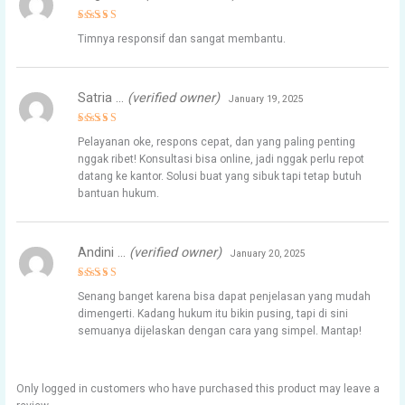
Rated
5
Timnya responsif dan sangat membantu.
out of 5
Satria …
(verified owner)
January 19, 2025
Rated
5
Pelayanan oke, respons cepat, dan yang paling penting
out of 5
nggak ribet! Konsultasi bisa online, jadi nggak perlu repot
datang ke kantor. Solusi buat yang sibuk tapi tetap butuh
bantuan hukum.
Andini …
(verified owner)
January 20, 2025
Rated
4
Senang banget karena bisa dapat penjelasan yang mudah
out of 5
dimengerti. Kadang hukum itu bikin pusing, tapi di sini
semuanya dijelaskan dengan cara yang simpel. Mantap!
Only logged in customers who have purchased this product may leave a