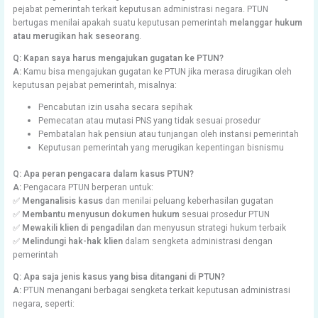
pejabat pemerintah terkait keputusan administrasi negara. PTUN
bertugas menilai apakah suatu keputusan pemerintah
melanggar hukum
atau merugikan hak seseorang
.
Q: Kapan saya harus mengajukan gugatan ke PTUN?
A:
Kamu bisa mengajukan gugatan ke PTUN jika merasa dirugikan oleh
keputusan pejabat pemerintah, misalnya:
Pencabutan izin usaha secara sepihak
Pemecatan atau mutasi PNS yang tidak sesuai prosedur
Pembatalan hak pensiun atau tunjangan oleh instansi pemerintah
Keputusan pemerintah yang merugikan kepentingan bisnismu
Q: Apa peran pengacara dalam kasus PTUN?
A:
Pengacara PTUN berperan untuk:
✅
Menganalisis kasus
dan menilai peluang keberhasilan gugatan
✅
Membantu menyusun dokumen hukum
sesuai prosedur PTUN
✅
Mewakili klien di pengadilan
dan menyusun strategi hukum terbaik
✅
Melindungi hak-hak klien
dalam sengketa administrasi dengan
pemerintah
Q: Apa saja jenis kasus yang bisa ditangani di PTUN?
A:
PTUN menangani berbagai sengketa terkait keputusan administrasi
negara, seperti: