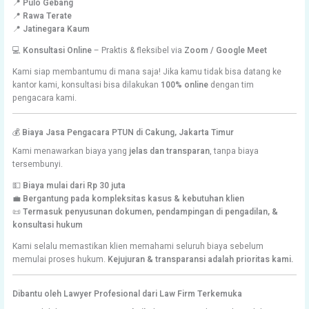
📍
Pulo Gebang
📍
Rawa Terate
📍
Jatinegara Kaum
💻
Konsultasi Online
– Praktis & fleksibel via
Zoom / Google Meet
Kami siap membantumu di mana saja! Jika kamu tidak bisa datang ke
kantor kami, konsultasi bisa dilakukan
100% online
dengan tim
pengacara kami.
💰
Biaya Jasa Pengacara PTUN di Cakung, Jakarta Timur
Kami menawarkan biaya yang
jelas dan transparan
, tanpa biaya
tersembunyi.
💵
Biaya mulai dari Rp 30 juta
💼
Bergantung pada kompleksitas kasus & kebutuhan klien
📜
Termasuk penyusunan dokumen, pendampingan di pengadilan, &
konsultasi hukum
Kami selalu memastikan klien memahami seluruh biaya sebelum
memulai proses hukum.
Kejujuran & transparansi adalah prioritas kami.
Dibantu oleh Lawyer Profesional dari Law Firm Terkemuka