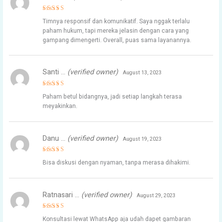
Rated
4
Timnya responsif dan komunikatif. Saya nggak terlalu
out of 5
paham hukum, tapi mereka jelasin dengan cara yang
gampang dimengerti. Overall, puas sama layanannya.
Santi …
(verified owner)
August 13, 2023
Rated
4
Paham betul bidangnya, jadi setiap langkah terasa
out of 5
meyakinkan.
Danu …
(verified owner)
August 19, 2023
Rated
4
Bisa diskusi dengan nyaman, tanpa merasa dihakimi.
out of 5
Ratnasari …
(verified owner)
August 29, 2023
Rated
4
Konsultasi lewat WhatsApp aja udah dapet gambaran
out of 5