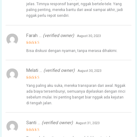
jelas. Timnya responsif banget, nggak bertele-tele. Yang
paling penting, mereka bantu dari awal sampai akhir, jadi
nggak perlu repot sendiri.
Farah …
(verified owner)
August 30, 2023
Rated
5
Bisa diskusi dengan nyaman, tanpa merasa dihakimi.
out of 5
Melati …
(verified owner)
August 30, 2023
Rated
5
Yang paling aku suka, mereka transparan dari awal. Nggak
out of 5
ada biaya tersembunyi, semuanya dijelaskan dengan rinci
sebelum mulai. Ini penting banget biar nggak ada kejutan
di tengah jalan.
Santi …
(verified owner)
August 31, 2023
Rated
4