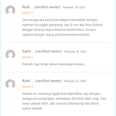
Rudi …
(verified owner)
February 18, 2023
Rated
4
Cari pengacara yang bisa diajak komunikasi dengan
out of 5
nyaman itu nggak gampang, tapi di sini aku bisa diskusi
dengan tenang tanpa merasa terintimidasi. Serasa
ngobrol dengan orang yang benar-benar peduli.
Santi …
(verified owner)
February 19, 2023
Rated
4
Ramah, tapi tetap serius menangani kasus.
out of 5
Arief …
(verified owner)
February 22, 2023
Rated
4
Hukum itu memang nggak bisa diprediksi, tapi dengan
out of 5
pengacara yang tepat, setidaknya kita bisa lebih siap. Dari
awal sampai akhir, aku merasa didampingi dan diberi
solusi terbaik.