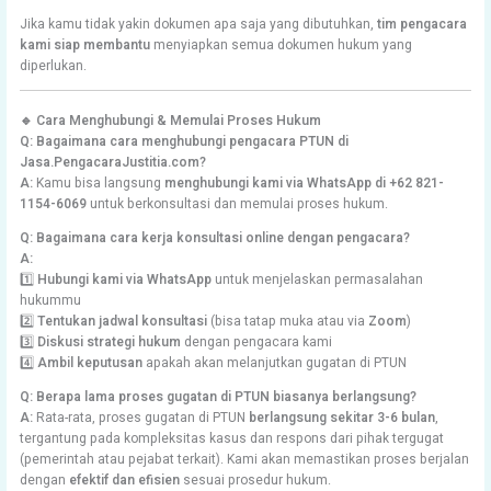
Jika kamu tidak yakin dokumen apa saja yang dibutuhkan,
tim pengacara
kami siap membantu
menyiapkan semua dokumen hukum yang
diperlukan.
🔹 Cara Menghubungi & Memulai Proses Hukum
Q: Bagaimana cara menghubungi pengacara PTUN di
Jasa.PengacaraJustitia.com?
A:
Kamu bisa langsung
menghubungi kami via WhatsApp di +62 821-
1154-6069
untuk berkonsultasi dan memulai proses hukum.
Q: Bagaimana cara kerja konsultasi online dengan pengacara?
A:
1️⃣
Hubungi kami via WhatsApp
untuk menjelaskan permasalahan
hukummu
2️⃣
Tentukan jadwal konsultasi
(bisa tatap muka atau via
Zoom
)
3️⃣
Diskusi strategi hukum
dengan pengacara kami
4️⃣
Ambil keputusan
apakah akan melanjutkan gugatan di PTUN
Q: Berapa lama proses gugatan di PTUN biasanya berlangsung?
A:
Rata-rata, proses gugatan di PTUN
berlangsung sekitar 3-6 bulan
,
tergantung pada kompleksitas kasus dan respons dari pihak tergugat
(pemerintah atau pejabat terkait). Kami akan memastikan proses berjalan
dengan
efektif dan efisien
sesuai prosedur hukum.