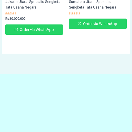
Jakarta Utara: Spesialis Sengketa
Sumatera Utara: Spesialis
Tata Usaha Negara
Sengketa Tata Usaha Negara
Rated
Rp
30.000.000
Rated
4.48
4.46
Order via WhatsApp
out of 5
out of 5
Order via WhatsApp