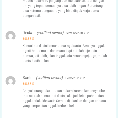
Proses hukum itu panjang dan melelahkan, tapi dengan
out of 5
tim yang tepat, semuanya bisa lebih ringan. Beruntung
bisa ketemu pengacara yang bisa diajak kerja sama
dengan baik.
Dinda …
(verified owner)
September 30, 2023
Rated
5
Konsultasi di sini benar-benar ngebantu. Awalnya nggak
out of 5
ngerti harus mulai dari mana, tapi setelah dijelasin,
semua jadi lebih jelas. Nggak ada kesan ngejudge, malah
bantu kasih solusi.
Santi …
(verified owner)
October 22, 2023
Rated
5
Banyak orang takut urusan hukum karena kesannya ribet,
out of 5
tapi setelah konsultasi di sini, aku jadi lebih paham dan
nggak terlalu khawatir. Semua dijelaskan dengan bahasa
yang simpel dan nggak berbelit-belit.