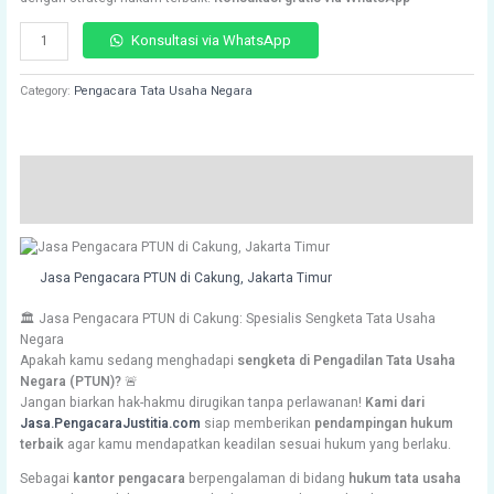
ratings
Konsultasi via WhatsApp
Category:
Pengacara Tata Usaha Negara
Description
Reviews (54)
Jasa Pengacara PTUN di Cakung, Jakarta Timur
🏛️ Jasa Pengacara PTUN di Cakung: Spesialis Sengketa Tata Usaha
Negara
Apakah kamu sedang menghadapi
sengketa di Pengadilan Tata Usaha
Negara (PTUN)?
🚨
Jangan biarkan hak-hakmu dirugikan tanpa perlawanan!
Kami dari
Jasa.PengacaraJustitia.com
siap memberikan
pendampingan hukum
terbaik
agar kamu mendapatkan keadilan sesuai hukum yang berlaku.
Sebagai
kantor pengacara
berpengalaman di bidang
hukum tata usaha