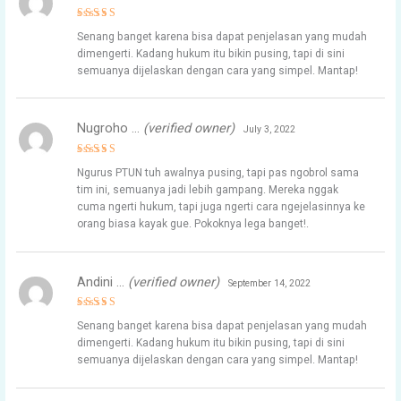
Rated
4
Senang banget karena bisa dapat penjelasan yang mudah
out of 5
dimengerti. Kadang hukum itu bikin pusing, tapi di sini
semuanya dijelaskan dengan cara yang simpel. Mantap!
Nugroho …
(verified owner)
July 3, 2022
Rated
4
Ngurus PTUN tuh awalnya pusing, tapi pas ngobrol sama
out of 5
tim ini, semuanya jadi lebih gampang. Mereka nggak
cuma ngerti hukum, tapi juga ngerti cara ngejelasinnya ke
orang biasa kayak gue. Pokoknya lega banget!.
Andini …
(verified owner)
September 14, 2022
Rated
5
Senang banget karena bisa dapat penjelasan yang mudah
out of 5
dimengerti. Kadang hukum itu bikin pusing, tapi di sini
semuanya dijelaskan dengan cara yang simpel. Mantap!