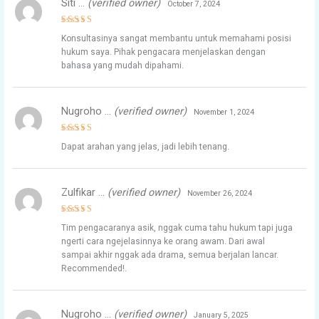
Siti …
(verified owner)
October 7, 2024
Rated
4
Konsultasinya sangat membantu untuk memahami posisi
out of 5
hukum saya. Pihak pengacara menjelaskan dengan
bahasa yang mudah dipahami.
Nugroho …
(verified owner)
November 1, 2024
Rated
5
Dapat arahan yang jelas, jadi lebih tenang.
out of 5
Zulfikar …
(verified owner)
November 26, 2024
Rated
4
Tim pengacaranya asik, nggak cuma tahu hukum tapi juga
out of 5
ngerti cara ngejelasinnya ke orang awam. Dari awal
sampai akhir nggak ada drama, semua berjalan lancar.
Recommended!.
Nugroho …
(verified owner)
January 5, 2025