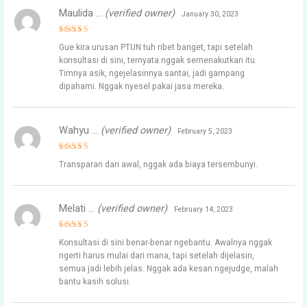
Maulida …
(verified owner)
January 30, 2023
Rated
5
Gue kira urusan PTUN tuh ribet banget, tapi setelah
out of 5
konsultasi di sini, ternyata nggak semenakutkan itu.
Timnya asik, ngejelasinnya santai, jadi gampang
dipahami. Nggak nyesel pakai jasa mereka.
Wahyu …
(verified owner)
February 5, 2023
Rated
5
Transparan dari awal, nggak ada biaya tersembunyi.
out of 5
Melati …
(verified owner)
February 14, 2023
Rated
5
Konsultasi di sini benar-benar ngebantu. Awalnya nggak
out of 5
ngerti harus mulai dari mana, tapi setelah dijelasin,
semua jadi lebih jelas. Nggak ada kesan ngejudge, malah
bantu kasih solusi.