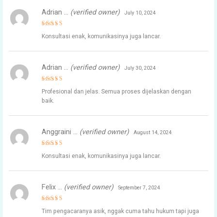
Adrian …
(verified owner)
July 10, 2024
Rated
5
Konsultasi enak, komunikasinya juga lancar.
out of 5
Adrian …
(verified owner)
July 30, 2024
Rated
4
Profesional dan jelas. Semua proses dijelaskan dengan
out of 5
baik.
Anggraini …
(verified owner)
August 14, 2024
Rated
5
Konsultasi enak, komunikasinya juga lancar.
out of 5
Felix …
(verified owner)
September 7, 2024
Rated
5
Tim pengacaranya asik, nggak cuma tahu hukum tapi juga
out of 5