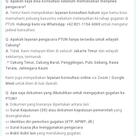
Q: Apakah saya bisa konsultasi sebelum memutuskan menyewa
pengacara?
A:
Tentu! Kami menyediakan
layanan konsultasi hukum
agar kamu bisa
memahami peluang kasusmu sebelum melanjutkan ke tahap gugatan di
PTUN.
Hubungi kami via WhatsApp: +62 821-1154-6069
untuk mengatur
jadwal konsultasi.
Q: Apakah layanan pengacara PTUN hanya tersedia untuk wilayah
Cakung?
A:
Tidak. Kami melayani klien di seluruh
Jakarta Timur
dan wilayah
sekitarnya, termasuk:
📍
Cakung Timur, Cakung Barat, Penggilingan, Pulo Gebang, Rawa
Terate, Jatinegara Kaum
Kami juga menyediakan
layanan konsultasi online
via
Zoom / Google
Meet
untuk klien di luar daerah.
Q: Apa saja dokumen yang dibutuhkan untuk mengajukan gugatan ke
PTUN?
A:
Dokumen yang biasanya diperlukan antara lain:
📜
Surat Keputusan (SK) atau dokumen keputusan pemerintah
yang
disengketakan
📜
Identitas diri pemohon gugatan (KTP, NPWP, dll.)
📜
Surat kuasa jika menggunakan pengacara
📜
Bukti-bukti lain
yang mendukung gugatan