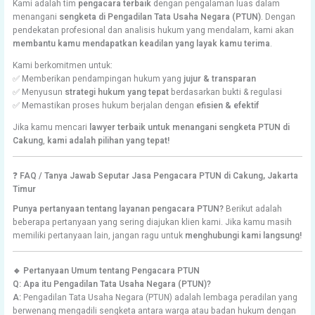
Kami adalah tim
pengacara terbaik
dengan pengalaman luas dalam
menangani
sengketa di Pengadilan Tata Usaha Negara (PTUN)
. Dengan
pendekatan profesional dan analisis hukum yang mendalam, kami akan
membantu kamu mendapatkan keadilan yang layak kamu terima
.
Kami berkomitmen untuk:
✅ Memberikan pendampingan hukum yang
jujur & transparan
✅ Menyusun
strategi hukum yang tepat
berdasarkan bukti & regulasi
✅ Memastikan proses hukum berjalan dengan
efisien & efektif
Jika kamu mencari
lawyer terbaik untuk menangani sengketa PTUN di
Cakung
,
kami adalah pilihan yang tepat!
❓
FAQ / Tanya Jawab Seputar Jasa Pengacara PTUN di Cakung, Jakarta
Timur
Punya pertanyaan tentang layanan pengacara PTUN?
Berikut adalah
beberapa pertanyaan yang sering diajukan klien kami. Jika kamu masih
memiliki pertanyaan lain, jangan ragu untuk
menghubungi kami langsung!
🔹 Pertanyaan Umum tentang Pengacara PTUN
Q: Apa itu Pengadilan Tata Usaha Negara (PTUN)?
A:
Pengadilan Tata Usaha Negara (PTUN) adalah lembaga peradilan yang
berwenang mengadili sengketa antara warga atau badan hukum dengan