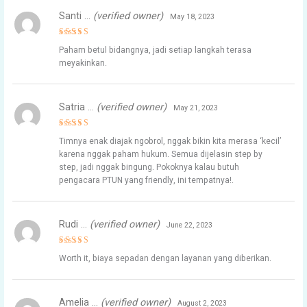
Santi …
(verified owner)
May 18, 2023
Rated
5
Paham betul bidangnya, jadi setiap langkah terasa
out of 5
meyakinkan.
Satria …
(verified owner)
May 21, 2023
Rated
5
Timnya enak diajak ngobrol, nggak bikin kita merasa ‘kecil’
out of 5
karena nggak paham hukum. Semua dijelasin step by
step, jadi nggak bingung. Pokoknya kalau butuh
pengacara PTUN yang friendly, ini tempatnya!.
Rudi …
(verified owner)
June 22, 2023
Rated
4
Worth it, biaya sepadan dengan layanan yang diberikan.
out of 5
Amelia …
(verified owner)
August 2, 2023