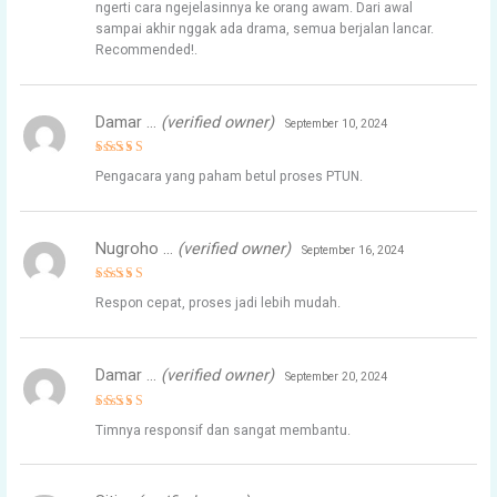
ngerti cara ngejelasinnya ke orang awam. Dari awal
sampai akhir nggak ada drama, semua berjalan lancar.
Recommended!.
Damar …
(verified owner)
September 10, 2024
Rated
5
Pengacara yang paham betul proses PTUN.
out of 5
Nugroho …
(verified owner)
September 16, 2024
Rated
5
Respon cepat, proses jadi lebih mudah.
out of 5
Damar …
(verified owner)
September 20, 2024
Rated
5
Timnya responsif dan sangat membantu.
out of 5