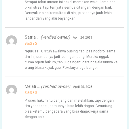
Sempat takut urusan ini bakal memakan waktu lama dan
out of 5
bikin stres, tapi ternyata semua ditangani dengan baik.
Bersyukur bisa konsultasi di sini, prosesnya jauh lebih
lancar dari yang aku bayangkan.
Satria …
(verified owner)
April 24, 2023
Rated
4
Ngurus PTUN tuh awalnya pusing, tapi pas ngobrol sama
out of 5
tim ini, semuanya jadi lebih gampang. Mereka nggak
cuma ngerti hukum, tapi juga ngerti cara ngejelasinnya ke
orang biasa kayak gue. Pokoknya lega banget!.
Melati …
(verified owner)
April 25, 2023
Rated
4
Proses hukum itu panjang dan melelahkan, tapi dengan
out of 5
tim yang tepat, semuanya bisa lebih ringan. Beruntung
bisa ketemu pengacara yang bisa diajak kerja sama
dengan baik.