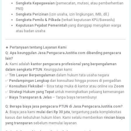
Sengketa Kepegawaian
(pemecatan, mutasi, atau pemberhentian
PNS)
Sengketa Perizinan
(izin usaha, izin lingkungan, IMB, dll.)
Sengketa Pemilu & Pilkada
(terkait keputusan KPU/Bawaslu)
Keputusan Pejabat Pemerintah
yang dianggap merugikan warga
atau badan usaha
🔹 Pertanyaan tentang Layanan Kami
Q: Apa keunggulan Jasa.PengacaraJustitia.com dibanding pengacara
lain?
A:
Kami adalah
kantor pengacara profesional yang berpengalaman
dalam sengketa PTUN
. Keunggulan kami:
✅
Tim Lawyer Berpengalaman
dalam hukum tata usaha negara
✅
Pendampingan Lengkap
dari konsultasi hingga proses di pengadilan
✅
Konsultasi Fleksibel
– Bisa tatap muka di kantor atau online via
Zoom
✅
Strategi Hukum yang Tepat
untuk meningkatkan peluang kemenangan
✅
Biaya Transparan & Jelas
– Tanpa biaya tersembunyi
Q: Berapa biaya jasa pengacara PTUN di Jasa.PengacaraJustitia.com?
A:
Biaya jasa kami
mulai dari Rp 30 juta
, tergantung pada kompleksitas
kasus dan kebutuhan hukum klien. Kami selalu memberikan
rincian biaya
yang transparan
sebelum memulai layanan.