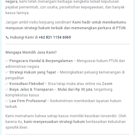
negara
, kami telah menangani berbagai sengketa terkait keputusan
pejabat pemerintah, izin usaha, perselisihan kepegawaian, dan banyak
kasus lainnya.
Jangan ambil risiko berjuang sendirian!
Kami hadir untuk membantumu
menyusun strategi hukum terbaik dan memenangkan perkara di PTUN.
📞 Hubungi Kami di
+62 821 1154 6069
Mengapa Memilih Jasa Kami?
✅
Pengacara Handal & Berpengalaman
– Menguasai hukum PTUN dan
administrasi negara
✅
Strategi Hukum yang Tepat
– Meningkatkan peluang kemenangan di
pengadilan
✅
Konsultasi Fleksibel
– Bisa tatap muka atau online via
Zoom
✅
Biaya Jelas & Transparan
–
Mulai dari Rp 30 juta
, tergantung
kompleksitas kasus
✅
Law Firm Profesional
– Berkomitmen memberikan layanan hukum
terbaik
Kami memahami bahwa setiap kasus memiliki keunikan tersendiri. Oleh
karena itu,
kami menyesuaikan strategi hukum
berdasarkan kebutuhan
spesifik klien.