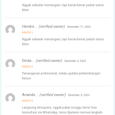
Rated
4
Nggak sekadar menangani, tapi benar-benar peduli sama
out of 5
klien.
Hendra …
(verified owner)
November 17, 2023
Rated
5
Nggak sekadar menangani, tapi benar-benar peduli sama
out of 5
klien.
Dinda …
(verified owner)
December 6, 2023
Rated
4
Penanganan profesional, selalu update perkembangan
out of 5
kasus.
Ananda …
(verified owner)
December 6, 2023
Rated
4
Langsung direspons, nggak pakai nunggu lama! Gue
out of 5
konsultasi via WhatsApp, terus dijelasin semua langkah-