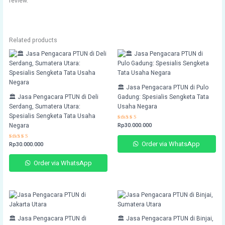
review.
Related products
🏛️ Jasa Pengacara PTUN di Pulo
🏛️ Jasa Pengacara PTUN di Deli
Gadung: Spesialis Sengketa Tata
Serdang, Sumatera Utara:
Usaha Negara
Spesialis Sengketa Tata Usaha
Negara
Rated
Rp
30.000.000
4.54
out of 5
Order via WhatsApp
Rated
Rp
30.000.000
4.49
out of 5
Order via WhatsApp
🏛️ Jasa Pengacara PTUN di
🏛️ Jasa Pengacara PTUN di Binjai,