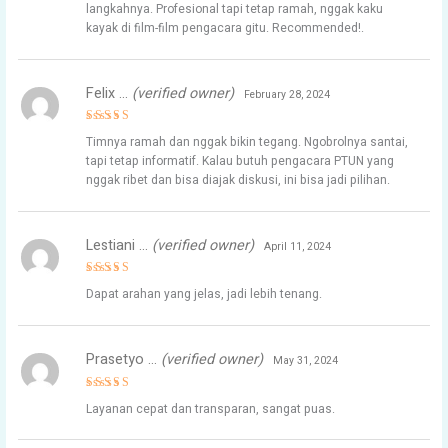
langkahnya. Profesional tapi tetap ramah, nggak kaku
kayak di film-film pengacara gitu. Recommended!.
Felix …
(verified owner)
February 28, 2024
Rated
5
Timnya ramah dan nggak bikin tegang. Ngobrolnya santai,
out of 5
tapi tetap informatif. Kalau butuh pengacara PTUN yang
nggak ribet dan bisa diajak diskusi, ini bisa jadi pilihan.
Lestiani …
(verified owner)
April 11, 2024
Rated
4
Dapat arahan yang jelas, jadi lebih tenang.
out of 5
Prasetyo …
(verified owner)
May 31, 2024
Rated
4
Layanan cepat dan transparan, sangat puas.
out of 5