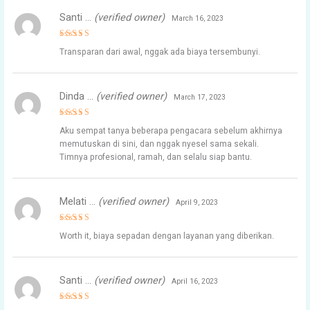
Santi …
(verified owner)
March 16, 2023
Rated
5
Transparan dari awal, nggak ada biaya tersembunyi.
out of 5
Dinda …
(verified owner)
March 17, 2023
Rated
5
Aku sempat tanya beberapa pengacara sebelum akhirnya
out of 5
memutuskan di sini, dan nggak nyesel sama sekali.
Timnya profesional, ramah, dan selalu siap bantu.
Melati …
(verified owner)
April 9, 2023
Rated
5
Worth it, biaya sepadan dengan layanan yang diberikan.
out of 5
Santi …
(verified owner)
April 16, 2023
Rated
5