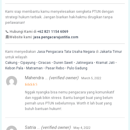
Kami siap membantu kamu menyelesaikan sengketa PTUN dengan
strategi hukum terbaik. Jangan biarkan hak-hakmu dirugikan tanpa
perlawanan!
📞 Hubungi Kami di
+62 821 1154 6069
🏛️Website kami:
jasa.pengacarajustitia.com
Kami menyediakan
Jasa Pengacara Tata Usaha Negara
di
Jakarta Timur
untuk wilayah
Cakung
•
Cipayung
•
Ciracas
•
Duren Sawit
•
Jatinegara
•
Kramat Jati
•
Kebon Pala
•
Matraman
•
Pasar Rebo
•
Pulo Gadung
Mahendra …
(verified owner)
March 5, 2022
Rated
4
Nggak nyangka bisa nemu pengacara yang komunikatif
out of 5
dan nggak bikin stress. Bantu banget buat yang belum
pernah urus PTUN sebelumnya. Worth it lah buat yang
butuh bantuan hukum!.
Satria …
(verified owner)
May 4, 2022