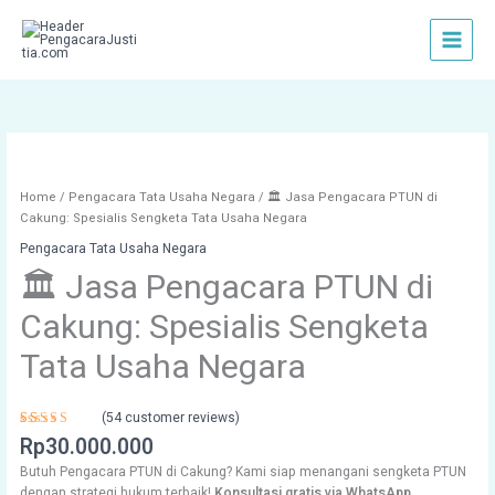
Skip
to
content
🏛️
Jasa
Pengacara
Home
/
Pengacara Tata Usaha Negara
/ 🏛️ Jasa Pengacara PTUN di
PTUN
Cakung: Spesialis Sengketa Tata Usaha Negara
di
Pengacara Tata Usaha Negara
Cakung:
🏛️ Jasa Pengacara PTUN di
Spesialis
Sengketa
Cakung: Spesialis Sengketa
Tata
Usaha
Tata Usaha Negara
Negara
quantity
(
54
customer reviews)
Rated
54
Rp
30.000.000
4.54
out
of 5
Butuh Pengacara PTUN di Cakung? Kami siap menangani sengketa PTUN
based on
customer
dengan strategi hukum terbaik!
Konsultasi gratis via WhatsApp