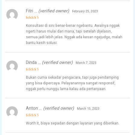
Fitri …
(verified owner)
February 25, 2023
Rated
5
Konsultasi di sini benar-benar ngebantu. Awalnya nggak
out of 5
ngerti harus mulai dari mana, tapi setelah dijelasin,
semua jadi lebih jelas. Nggak ada kesan ngejudge, malah
bantu kasih solusi.
Dinda …
(verified owner)
March 7, 2023
Rated
5
Bukan cuma sekadar pengacara, tapi juga pendamping
out of 5
yang bisa dipercaya. Pelayanannya sangat responsif,
nggak perlu nunggu lama kalau ada pertanyaan.
Anton …
(verified owner)
March 15, 2023
Rated
4
Worth it, biaya sepadan dengan layanan yang diberikan.
out of 5