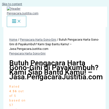
Skip to content
Home
/
Pengacara Harta Gono-Gini
/ Butuh Pengacara Harta Gono-
Gini di Payakumbuh? Kami Siap Bantu Kamu! –
Jasa.PengacaraJustitia.com
Pengacara Harta Gono-Gini
Butuh Pengacara Harta
Gono-Gini di Payakumbuh?
Kami Siap Bantu Kamu! –
Jasa.PengacaraJustitia.com
Rated
4.56
out
of 5
based on
57