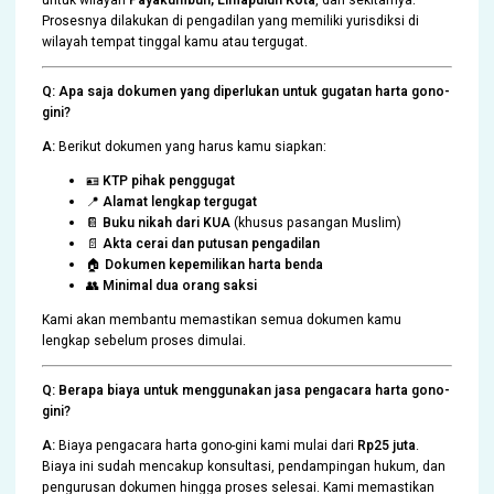
untuk wilayah
Payakumbuh, Limapuluh Kota
, dan sekitarnya.
Prosesnya dilakukan di pengadilan yang memiliki yurisdiksi di
wilayah tempat tinggal kamu atau tergugat.
Q: Apa saja dokumen yang diperlukan untuk gugatan harta gono-
gini?
A:
Berikut dokumen yang harus kamu siapkan:
🪪
KTP pihak penggugat
📍
Alamat lengkap tergugat
📔
Buku nikah dari KUA
(khusus pasangan Muslim)
📄
Akta cerai dan putusan pengadilan
🏠
Dokumen kepemilikan harta benda
👥
Minimal dua orang saksi
Kami akan membantu memastikan semua dokumen kamu
lengkap sebelum proses dimulai.
Q: Berapa biaya untuk menggunakan jasa pengacara harta gono-
gini?
A:
Biaya pengacara harta gono-gini kami mulai dari
Rp25 juta
.
Biaya ini sudah mencakup konsultasi, pendampingan hukum, dan
pengurusan dokumen hingga proses selesai. Kami memastikan