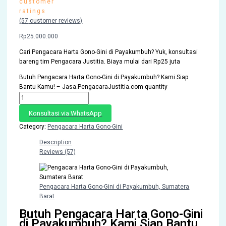
customer
ratings
(
57
customer reviews)
Rp
25.000.000
Cari Pengacara Harta Gono-Gini di Payakumbuh? Yuk, konsultasi
bareng tim Pengacara Justitia. Biaya mulai dari Rp25 juta
Butuh Pengacara Harta Gono-Gini di Payakumbuh? Kami Siap
Bantu Kamu! – Jasa.PengacaraJustitia.com quantity
Konsultasi via WhatsApp
Category:
Pengacara Harta Gono-Gini
Description
Reviews (57)
Pengacara Harta Gono-Gini di Payakumbuh, Sumatera
Barat
Butuh Pengacara Harta Gono-Gini
di Payakumbuh? Kami Siap Bantu