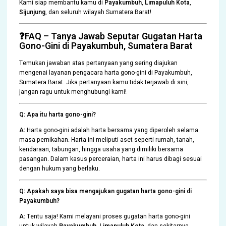
Kami siap membantu kamu di
Payakumbuh
,
Limapuluh Kota
,
Sijunjung
, dan seluruh wilayah Sumatera Barat!
❓FAQ – Tanya Jawab Seputar Gugatan Harta
Gono-Gini di Payakumbuh, Sumatera Barat
Temukan jawaban atas pertanyaan yang sering diajukan
mengenai layanan pengacara harta gono-gini di Payakumbuh,
Sumatera Barat. Jika pertanyaan kamu tidak terjawab di sini,
jangan ragu untuk menghubungi kami!
Q: Apa itu harta gono-gini?
A:
Harta gono-gini adalah harta bersama yang diperoleh selama
masa pernikahan. Harta ini meliputi aset seperti rumah, tanah,
kendaraan, tabungan, hingga usaha yang dimiliki bersama
pasangan. Dalam kasus perceraian, harta ini harus dibagi sesuai
dengan hukum yang berlaku.
Q: Apakah saya bisa mengajukan gugatan harta gono-gini di
Payakumbuh?
A:
Tentu saja! Kami melayani proses gugatan harta gono-gini