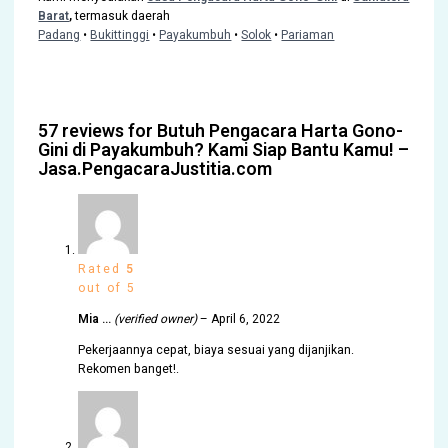
Barat
,
termasuk daerah
Padang
•
Bukittinggi
•
Payakumbuh
•
Solok
•
Pariaman
57 reviews for
Butuh Pengacara Harta Gono-
Gini di Payakumbuh? Kami Siap Bantu Kamu! –
Jasa.PengacaraJustitia.com
Rated
5
out of 5
Mia …
(verified owner)
–
April 6, 2022
Pekerjaannya cepat, biaya sesuai yang dijanjikan.
Rekomen banget!.