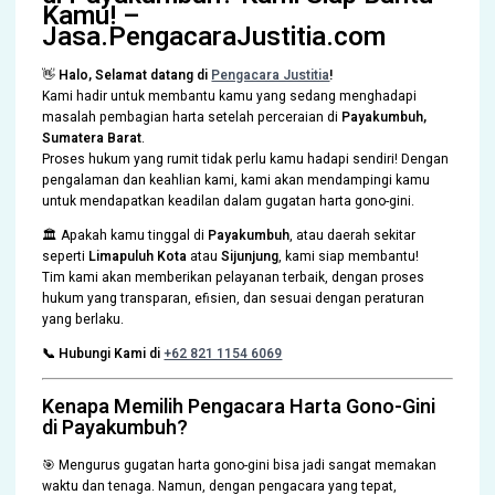
Kamu! –
Jasa.PengacaraJustitia.com
👋
Halo,
Selamat datang di
Pengacara Justitia
!
Kami hadir untuk membantu kamu yang sedang menghadapi
masalah pembagian harta setelah perceraian di
Payakumbuh,
Sumatera Barat
.
Proses hukum yang rumit tidak perlu kamu hadapi sendiri! Dengan
pengalaman dan keahlian kami, kami akan mendampingi kamu
untuk mendapatkan keadilan dalam gugatan harta gono-gini.
🏛️ Apakah kamu tinggal di
Payakumbuh
, atau daerah sekitar
seperti
Limapuluh Kota
atau
Sijunjung
, kami siap membantu!
Tim kami akan memberikan pelayanan terbaik, dengan proses
hukum yang transparan, efisien, dan sesuai dengan peraturan
yang berlaku.
📞 Hubungi Kami di
+62 821 1154 6069
Kenapa Memilih Pengacara Harta Gono-Gini
di Payakumbuh?
🎯 Mengurus gugatan harta gono-gini bisa jadi sangat memakan
waktu dan tenaga. Namun, dengan pengacara yang tepat,