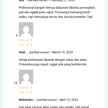
Mia …
(verified owner)
–
February 27, 2023
Profesional banget! Semua dokumen dibantu persiapkan,
jadi aku nggak perlu repot. Prosesnya memang butuh
waktu, tapi semuanya lancar dan sesuai prosedur. Top!.
Rated
5
out of 5
Andi …
(verified owner)
–
March 19, 2023
Setiap pertanyaan dijawab dengan sabar dan jelas.
Prosesnya juga cepat, nggak ada yang bertele-tele.
Rated
5
out of 5
Mahendra …
(verified owner)
–
April 16, 2023
Dari awal sampai akhir selalu ada update, jadi nggak