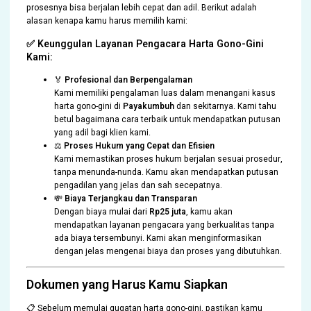
prosesnya bisa berjalan lebih cepat dan adil. Berikut adalah
alasan kenapa kamu harus memilih kami:
✅
Keunggulan Layanan Pengacara Harta Gono-Gini
Kami:
🏅
Profesional dan Berpengalaman
Kami memiliki pengalaman luas dalam menangani kasus
harta gono-gini di
Payakumbuh
dan sekitarnya. Kami tahu
betul bagaimana cara terbaik untuk mendapatkan putusan
yang adil bagi klien kami.
⚖️
Proses Hukum yang Cepat dan Efisien
Kami memastikan proses hukum berjalan sesuai prosedur,
tanpa menunda-nunda. Kamu akan mendapatkan putusan
pengadilan yang jelas dan sah secepatnya.
💸
Biaya Terjangkau dan Transparan
Dengan biaya mulai dari
Rp25 juta
, kamu akan
mendapatkan layanan pengacara yang berkualitas tanpa
ada biaya tersembunyi. Kami akan menginformasikan
dengan jelas mengenai biaya dan proses yang dibutuhkan.
Dokumen yang Harus Kamu Siapkan
📋 Sebelum memulai gugatan harta gono-gini, pastikan kamu