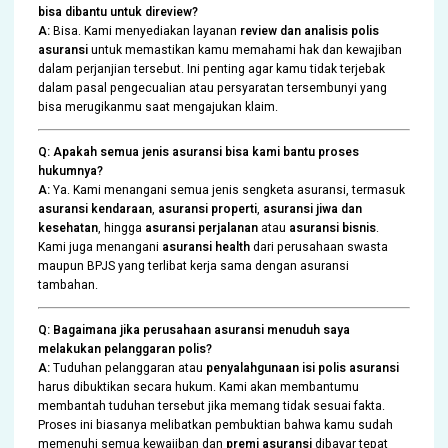
bisa dibantu untuk direview?
A:
Bisa. Kami menyediakan layanan
review dan analisis polis
asuransi
untuk memastikan kamu memahami hak dan kewajiban
dalam perjanjian tersebut. Ini penting agar kamu tidak terjebak
dalam pasal pengecualian atau persyaratan tersembunyi yang
bisa merugikanmu saat mengajukan klaim.
Q: Apakah semua jenis asuransi bisa kami bantu proses
hukumnya?
A:
Ya. Kami menangani semua jenis sengketa asuransi, termasuk
asuransi kendaraan
,
asuransi properti
,
asuransi jiwa dan
kesehatan
, hingga
asuransi perjalanan
atau
asuransi bisnis
.
Kami juga menangani
asuransi health
dari perusahaan swasta
maupun BPJS yang terlibat kerja sama dengan asuransi
tambahan.
Q: Bagaimana jika perusahaan asuransi menuduh saya
melakukan pelanggaran polis?
A:
Tuduhan pelanggaran atau
penyalahgunaan isi polis asuransi
harus dibuktikan secara hukum. Kami akan membantumu
membantah tuduhan tersebut jika memang tidak sesuai fakta.
Proses ini biasanya melibatkan pembuktian bahwa kamu sudah
memenuhi semua kewajiban dan
premi asuransi
dibayar tepat