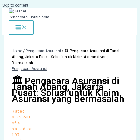
Skip to content
Home
/
Pengacara Asuransi
/ 🏛️ Pengacara Asuransi di Tanah
Abang, Jakarta Pusat: Solusi untuk Klaim Asuransi yang
Bermasalah
Pengacara Asuransi
🏛️ Pengacara Asuransi di
Tanah Abang, Jakarta
Pusat: Solusi untuk Klaim
Asuransi yang Bermasalah
Rated
4.65
out
of 5
based on
197