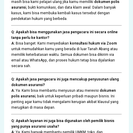
masih bisa kami pelajari ulang jika kamu memiliki
dokumen polis
asuransi
, bukti komunikasi, dan data klaim awal. Dalam banyak
kasus, kami bisa membuka kembali kasus tersebut dengan
pendekatan hukum yang berbeda.
Q: Apakah bisa menggunakan jasa pengacara ini secara online
tanpa perlu ke kantor?
A:
Bisa banget. Kami menyediakan
konsultasi hukum via Zoom
untuk memudahkan kamu yang berada di luar Tanah Abang atau
memiliki keterbatasan waktu. Semua dokumen bisa dikirim via
email atau WhatsApp, dan proses hukum tetap bisa dijalankan
secara sah.
Q: Apakah jasa pengacara ini juga mencakup penyusunan ulang
dokumen asuransi?
A:
Ya. Kami bisa membantu menyusun atau merevisi
dokumen
polis asuransi
, baik untuk keperluan pribadi maupun bisnis. Ini
penting agar kamu tidak mengalami kerugian akibat klausul yang
merugikan di masa depan.
Q: Apakah layanan ini juga bisa digunakan oleh pemilik bisnis
yang punya asuransi usaha?
A:
Ya. Kami banyak membantu pemilik UMKM, toko, dan