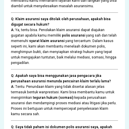
membantu kamu memahami layanan kami dan langkah yang bisa
diambil untuk menyelesaikan masalah asuransimu.
Q: Klaim asuransi saya ditolak oleh perusahaan, apakah bisa
digugat secara hukum?
A:
Ya, tentu bisa. Penolakan klaim asuransi dapat diajukan
gugatan apabila kamu memiliki
polis asuransi
yang sah dan telah
memenuhi
syarat klaim asuransi
yang tercantum. Dalam kasus
seperti ini, kami akan membantu menelaah dokumen polis,
menghimpun bukti, dan menyiapkan strategi hukum yang tepat
untuk mengajukan tuntutan, baik melalui mediasi, somasi, hingga
pengadilan.
Q: Apakah saya bisa menggunakan jasa pengacara jika
perusahaan asuransi menunda pencairan klaim terlalu lama?
A:
Tentu. Penundaan klaim yang tidak disertai alasan jelas
termasuk bentuk wanprestasi. Kami bisa membantu kamu untuk
mengirimkan
teguran hukum (somasi)
kepada perusahaan
asuransi dan mendampingi proses mediasi atau litigasi jika perlu.
Proses ini bertujuan untuk mempercepat penyelesaian klaim
kamu secara sah.
Q: Saya tidak paham isi dokumen polis asuransi saya, apakah