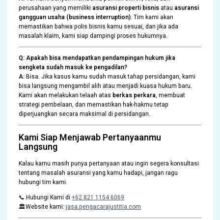
perusahaan yang memiliki
asuransi properti bisnis
atau
asuransi
gangguan usaha (business interruption)
. Tim kami akan
memastikan bahwa polis bisnis kamu sesuai, dan jika ada
masalah klaim, kami siap dampingi proses hukumnya.
Q: Apakah bisa mendapatkan pendampingan hukum jika
sengketa sudah masuk ke pengadilan?
A:
Bisa. Jika kasus kamu sudah masuk tahap persidangan, kami
bisa langsung mengambil alih atau menjadi kuasa hukum baru.
Kami akan melakukan telaah atas
berkas perkara
, membuat
strategi pembelaan, dan memastikan hak-hakmu tetap
diperjuangkan secara maksimal di persidangan.
Kami Siap Menjawab Pertanyaanmu
Langsung
Kalau kamu masih punya pertanyaan atau ingin segera konsultasi
tentang masalah asuransi yang kamu hadapi, jangan ragu
hubungi tim kami.
📞 Hubungi Kami di
+62 821 1154 6069
🏛️Website kami:
jasa.pengacarajustitia.com