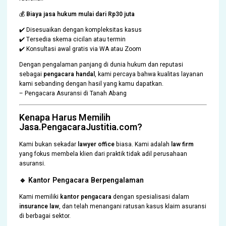
💰
Biaya jasa hukum mulai dari Rp30 juta
✔️ Disesuaikan dengan kompleksitas kasus
✔️ Tersedia skema cicilan atau termin
✔️ Konsultasi awal gratis via WA atau Zoom
Dengan pengalaman panjang di dunia hukum dan reputasi
sebagai
pengacara handal
, kami percaya bahwa kualitas layanan
kami sebanding dengan hasil yang kamu dapatkan.
– Pengacara Asuransi di Tanah Abang
Kenapa Harus Memilih
Jasa.PengacaraJustitia.com?
Kami bukan sekadar
lawyer office
biasa. Kami adalah
law firm
yang fokus membela klien dari praktik tidak adil perusahaan
asuransi.
🔹 Kantor Pengacara Berpengalaman
Kami memiliki
kantor pengacara
dengan spesialisasi dalam
insurance law
, dan telah menangani ratusan kasus klaim asuransi
di berbagai sektor.