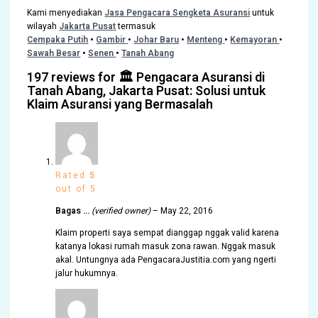
Kami menyediakan
Jasa Pengacara Sengketa Asuransi
untuk
wilayah
Jakarta Pusat
termasuk
Cempaka Putih
•
Gambir
•
Johar Baru
•
Menteng
•
Kemayoran
•
Sawah Besar
•
Senen
•
Tanah Abang
197 reviews for
🏛️ Pengacara Asuransi di
Tanah Abang, Jakarta Pusat: Solusi untuk
Klaim Asuransi yang Bermasalah
Rated
5
out of 5
Bagas …
(verified owner)
–
May 22, 2016
Klaim properti saya sempat dianggap nggak valid karena
katanya lokasi rumah masuk zona rawan. Nggak masuk
akal. Untungnya ada PengacaraJustitia.com yang ngerti
jalur hukumnya.